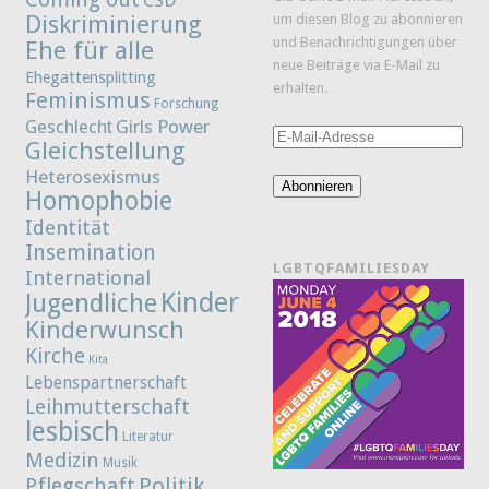
CSD
Diskriminierung
um diesen Blog zu abonnieren
und Benachrichtigungen über
Ehe für alle
neue Beiträge via E-Mail zu
Ehegattensplitting
erhalten.
Feminismus
Forschung
Girls Power
Geschlecht
E-
Gleichstellung
Mail-
Heterosexismus
Adresse
Abonnieren
Homophobie
Identität
Insemination
LGBTQFAMILIESDAY
International
Kinder
Jugendliche
Kinderwunsch
Kirche
Kita
Lebenspartnerschaft
Leihmutterschaft
lesbisch
Literatur
Medizin
Musik
Politik
Pflegschaft