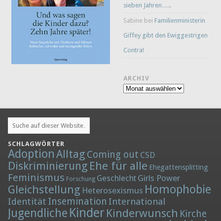
sieben Jahren…..
Sabine
bei
Familienministerin
Giffey gibt den Ewiggestrigen
Contra!
ARCHIV
Archiv
SCHLAGWÖRTER
Adoption
Alltag
Coming out
CSD
Diskriminierung
Ehe für alle
Ehegattensplitting
Feminismus
Girls Power
Geschlecht
Forschung
Homophobie
Gleichstellung
Heterosexismus
Insemination
Identität
International
Kinder
Jugendliche
Kinderwunsch
Kirche