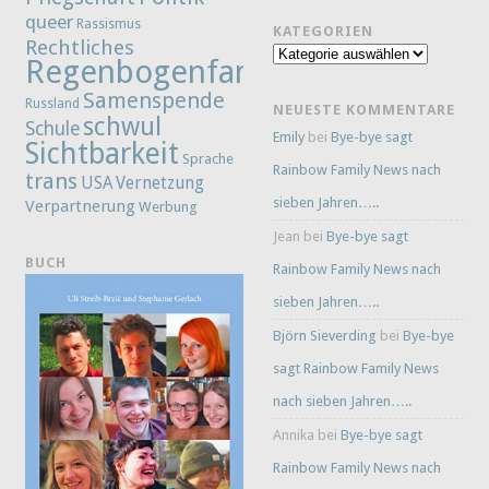
queer
Rassismus
KATEGORIEN
Rechtliches
Kategorien
Regenbogenfamilie
Samenspende
Russland
NEUESTE KOMMENTARE
schwul
Schule
Emily
bei
Bye-bye sagt
Sichtbarkeit
Sprache
Rainbow Family News nach
trans
Vernetzung
USA
sieben Jahren…..
Verpartnerung
Werbung
Jean
bei
Bye-bye sagt
BUCH
Rainbow Family News nach
sieben Jahren…..
Björn Sieverding
bei
Bye-bye
sagt Rainbow Family News
nach sieben Jahren…..
Annika
bei
Bye-bye sagt
Rainbow Family News nach