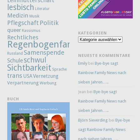
Leihmutterschaft
lesbisch
Literatur
Medizin
Musik
Politik
Pflegschaft
queer
Rassismus
KATEGORIEN
Rechtliches
Kategorien
Regenbogenfamilie
Samenspende
Russland
NEUESTE KOMMENTARE
schwul
Schule
Emily
bei
Bye-bye sagt
Sichtbarkeit
Sprache
Rainbow Family News nach
trans
Vernetzung
USA
sieben Jahren…..
Verpartnerung
Werbung
Jean
bei
Bye-bye sagt
BUCH
Rainbow Family News nach
sieben Jahren…..
Björn Sieverding
bei
Bye-bye
sagt Rainbow Family News
nach sieben Jahren…..