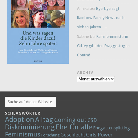
Annika
bei
Bye-bye sagt
Rainbow Family News nach
sieben Jahren…..
Sabine
bei
Familienministerin
Giffey gibt den Ewiggestrigen
Contra!
ARCHIV
Archiv
SCHLAGWÖRTER
Adoption
Alltag
Coming out
CSD
Diskriminierung
Ehe für alle
Ehegattensplitting
Feminismus
Girls Power
Geschlecht
Forschung