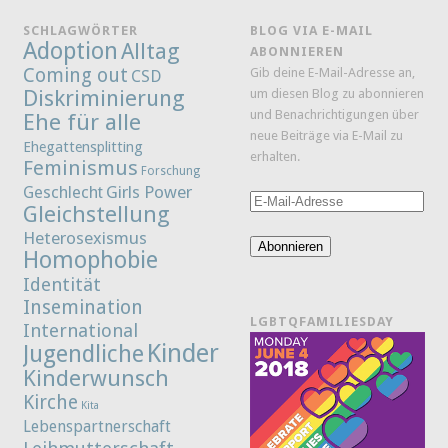
SCHLAGWÖRTER
BLOG VIA E-MAIL
Adoption
Alltag
ABONNIEREN
Coming out
Gib deine E-Mail-Adresse an,
CSD
Diskriminierung
um diesen Blog zu abonnieren
und Benachrichtigungen über
Ehe für alle
neue Beiträge via E-Mail zu
Ehegattensplitting
erhalten.
Feminismus
Forschung
Girls Power
Geschlecht
E-
Gleichstellung
Mail-
Heterosexismus
Adresse
Abonnieren
Homophobie
Identität
Insemination
LGBTQFAMILIESDAY
International
Kinder
Jugendliche
Kinderwunsch
Kirche
Kita
Lebenspartnerschaft