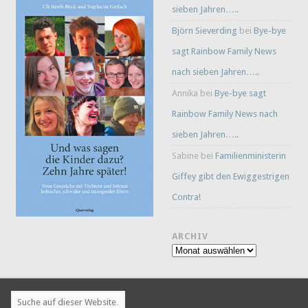
sieben Jahren…..
Björn Sieverding
bei
Bye-bye
sagt Rainbow Family News
nach sieben Jahren…..
Annika
bei
Bye-bye sagt
Rainbow Family News nach
sieben Jahren…..
Sabine
bei
Familienministerin
Giffey gibt den Ewiggestrigen
Contra!
ARCHIV
Archiv