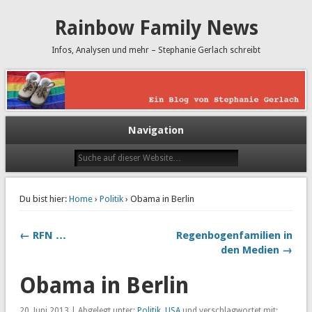
Rainbow Family News
Infos, Analysen und mehr – Stephanie Gerlach schreibt
Navigation
Du bist hier:
Home
›
Politik
› Obama in Berlin
← RFN …
Regenbogenfamilien in
den Medien →
Obama in Berlin
20. Juni 2013 | Abgelegt unter:
Politik
,
USA
und verschlagwortet mit: