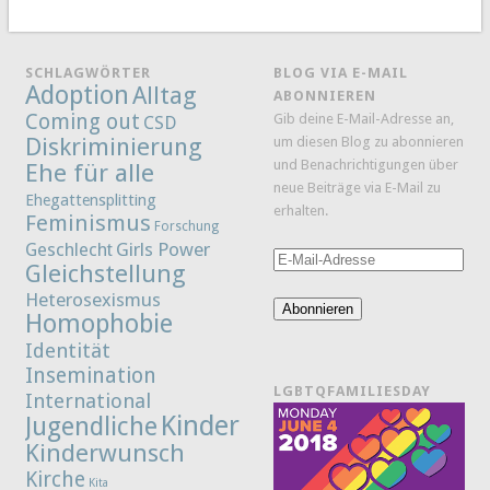
SCHLAGWÖRTER
BLOG VIA E-MAIL
Adoption
Alltag
ABONNIEREN
Coming out
Gib deine E-Mail-Adresse an,
CSD
Diskriminierung
um diesen Blog zu abonnieren
und Benachrichtigungen über
Ehe für alle
neue Beiträge via E-Mail zu
Ehegattensplitting
erhalten.
Feminismus
Forschung
Girls Power
Geschlecht
E-
Gleichstellung
Mail-
Heterosexismus
Adresse
Abonnieren
Homophobie
Identität
Insemination
LGBTQFAMILIESDAY
International
Kinder
Jugendliche
Kinderwunsch
Kirche
Kita