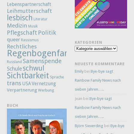
Lebenspartnerschaft
Leihmutterschaft
lesbisch
Literatur
Medizin
Musik
Politik
Pflegschaft
queer
Rassismus
KATEGORIEN
Rechtliches
Kategorien
Regenbogenfamilie
Samenspende
Russland
NEUESTE KOMMENTARE
schwul
Schule
Emily
bei
Bye-bye sagt
Sichtbarkeit
Sprache
Rainbow Family News nach
trans
Vernetzung
USA
sieben Jahren…..
Verpartnerung
Werbung
Jean
bei
Bye-bye sagt
BUCH
Rainbow Family News nach
sieben Jahren…..
Björn Sieverding
bei
Bye-bye