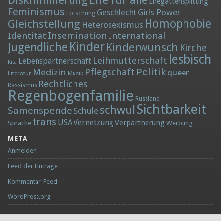
Diskriminierung
Ehe für alle
Ehegattensplitting
Feminismus
Girls Power
Geschlecht
Forschung
Homophobie
Gleichstellung
Heterosexismus
Insemination
Identität
International
Kinder
Jugendliche
Kinderwunsch
Kirche
lesbisch
Leihmutterschaft
Lebenspartnerschaft
Kita
Politik
Medizin
Pflegschaft
queer
Literatur
Musik
Rechtliches
Rassismus
Regenbogenfamilie
Russland
Sichtbarkeit
schwul
Samenspende
Schule
trans
Vernetzung
USA
Verpartnerung
Sprache
Werbung
META
Anmelden
Feed der Einträge
Kommentar-Feed
WordPress.org