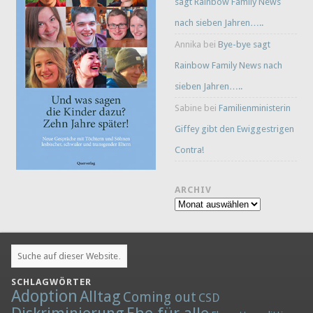
sagt Rainbow Family News
nach sieben Jahren…..
Annika
bei
Bye-bye sagt
Rainbow Family News nach
sieben Jahren…..
Sabine
bei
Familienministerin
Giffey gibt den Ewiggestrigen
Contra!
ARCHIV
Archiv
SCHLAGWÖRTER
Adoption
Alltag
Coming out
CSD