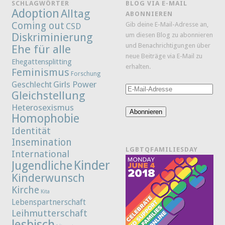
SCHLAGWÖRTER
BLOG VIA E-MAIL
Adoption
Alltag
ABONNIEREN
Coming out
Gib deine E-Mail-Adresse an,
CSD
Diskriminierung
um diesen Blog zu abonnieren
und Benachrichtigungen über
Ehe für alle
neue Beiträge via E-Mail zu
Ehegattensplitting
erhalten.
Feminismus
Forschung
Girls Power
Geschlecht
E-
Gleichstellung
Mail-
Heterosexismus
Adresse
Abonnieren
Homophobie
Identität
Insemination
LGBTQFAMILIESDAY
International
Kinder
Jugendliche
Kinderwunsch
Kirche
Kita
Lebenspartnerschaft
Leihmutterschaft
lesbisch