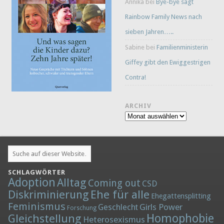
Annika
bei
Bye-bye sagt
Rainbow Family News nach
sieben Jahren…..
Sabine
bei
Familienministerin
Giffey gibt den Ewiggestrigen
Contra!
ARCHIV
Archiv
SCHLAGWÖRTER
Adoption
Alltag
Coming out
CSD
Diskriminierung
Ehe für alle
Ehegattensplitting
Feminismus
Girls Power
Geschlecht
Forschung
Homophobie
Gleichstellung
Heterosexismus