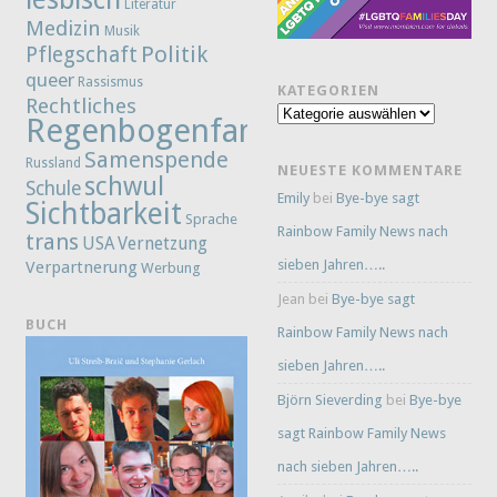
Literatur
Medizin
Musik
Politik
Pflegschaft
queer
Rassismus
KATEGORIEN
Rechtliches
Kategorien
Regenbogenfamilie
Samenspende
Russland
NEUESTE KOMMENTARE
schwul
Schule
Emily
bei
Bye-bye sagt
Sichtbarkeit
Sprache
Rainbow Family News nach
trans
Vernetzung
USA
sieben Jahren…..
Verpartnerung
Werbung
Jean
bei
Bye-bye sagt
BUCH
Rainbow Family News nach
sieben Jahren…..
Björn Sieverding
bei
Bye-bye
sagt Rainbow Family News
nach sieben Jahren…..