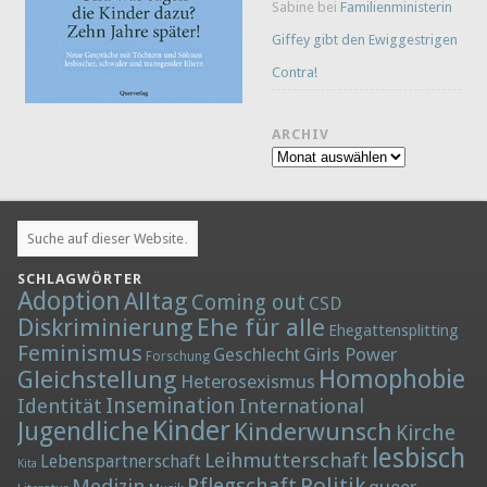
Sabine
bei
Familienministerin
Giffey gibt den Ewiggestrigen
Contra!
ARCHIV
Archiv
SCHLAGWÖRTER
Adoption
Alltag
Coming out
CSD
Diskriminierung
Ehe für alle
Ehegattensplitting
Feminismus
Girls Power
Geschlecht
Forschung
Homophobie
Gleichstellung
Heterosexismus
Insemination
Identität
International
Kinder
Jugendliche
Kinderwunsch
Kirche
lesbisch
Leihmutterschaft
Lebenspartnerschaft
Kita
Politik
Medizin
Pflegschaft
queer