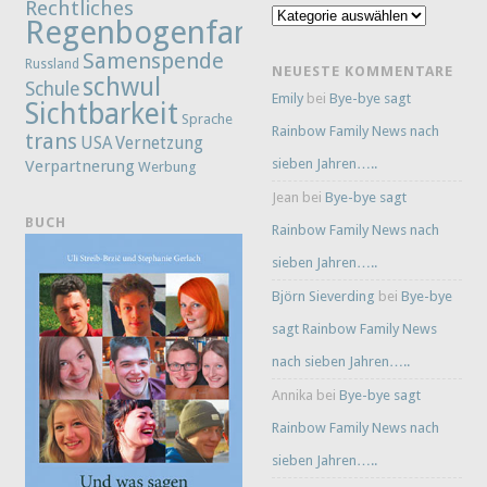
Rechtliches
Kategorien
Regenbogenfamilie
Samenspende
Russland
NEUESTE KOMMENTARE
schwul
Schule
Emily
bei
Bye-bye sagt
Sichtbarkeit
Sprache
Rainbow Family News nach
trans
Vernetzung
USA
sieben Jahren…..
Verpartnerung
Werbung
Jean
bei
Bye-bye sagt
BUCH
Rainbow Family News nach
sieben Jahren…..
Björn Sieverding
bei
Bye-bye
sagt Rainbow Family News
nach sieben Jahren…..
Annika
bei
Bye-bye sagt
Rainbow Family News nach
sieben Jahren…..