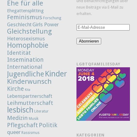
und Benachrichtigungen über
Ehe für alle
neue Beiträge via E-Mail zu
Ehegattensplitting
erhalten.
Feminismus
Forschung
Girls Power
Geschlecht
E-
Gleichstellung
Mail-
Heterosexismus
Adresse
Abonnieren
Homophobie
Identität
Insemination
LGBTQFAMILIESDAY
International
Kinder
Jugendliche
Kinderwunsch
Kirche
Kita
Lebenspartnerschaft
Leihmutterschaft
lesbisch
Literatur
Medizin
Musik
Politik
Pflegschaft
queer
Rassismus
KATEGORIEN