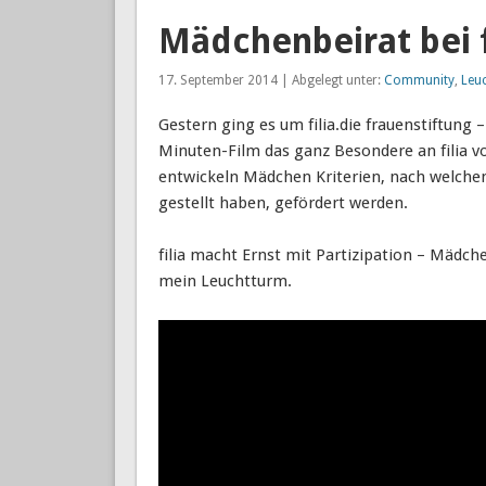
Mädchenbeirat bei f
17. September 2014 | Abgelegt unter:
Community
,
Leu
Gestern ging es um filia.die frauenstiftung –
Minuten-Film das ganz Besondere an filia v
entwickeln Mädchen Kriterien, nach welche
gestellt haben, gefördert werden.
filia macht Ernst mit Partizipation – Mäd
mein Leuchtturm.