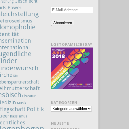
Geschlecht
orschung
irls Power
E-
leichstellung
Mail-
eterosexismus
Adresse
Abonnieren
Homophobie
dentität
nsemination
LGBTQFAMILIESDAY
nternational
ugendliche
Kinder
Kinderwunsch
irche
Kita
ebenspartnerschaft
eihmutterschaft
esbisch
Literatur
edizin
KATEGORIEN
Musik
Politik
flegschaft
Kategorien
ueer
Rassismus
echtliches
NEUESTE
Regenbogenfamilie