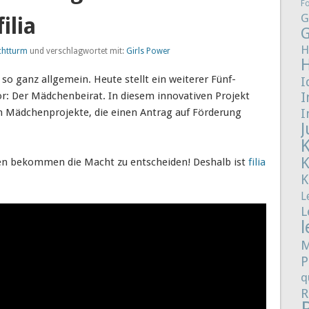
F
G
ilia
G
H
chtturm
und verschlagwortet mit:
Girls Power
 so ganz allgemein. Heute stellt ein weiterer Fünf-
I
or: Der Mädchenbeirat. In diesem innovativen Projekt
I
n Mädchenprojekte, die einen Antrag auf Förderung
I
J
chen bekommen die Macht zu entscheiden! Deshalb ist
filia
K
L
L
l
M
P
q
R