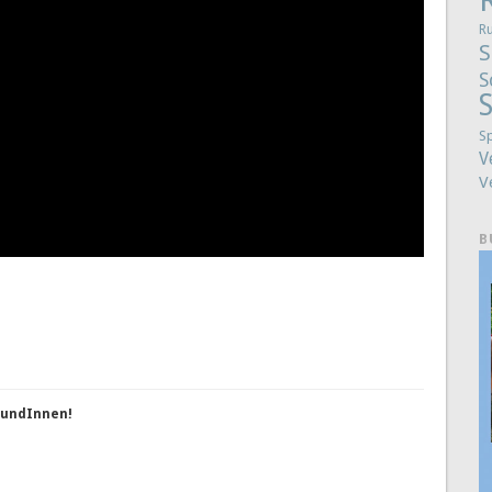
R
S
S
S
S
V
V
B
reundInnen!