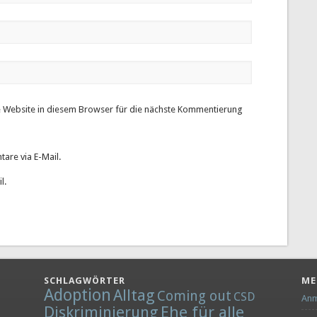
 Website in diesem Browser für die nächste Kommentierung
are via E-Mail.
l.
SCHLAGWÖRTER
ME
Adoption
Alltag
Coming out
CSD
Anm
Diskriminierung
Ehe für alle