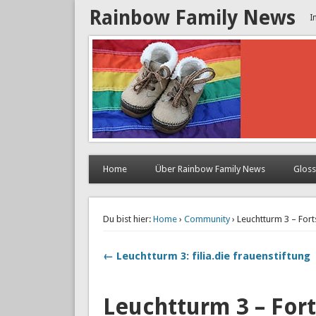
Rainbow Family News
I
Home
Über Rainbow Family News
Glos
Du bist hier:
Home
›
Community
› Leuchtturm 3 – Fort
← Leuchtturm 3: filia.die frauenstiftung
Leuchtturm 3 – For