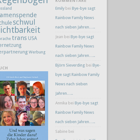
KOMMENTARE
Emily
bei
Bye-bye sagt
ussland
amenspende
Rainbow Family News
schwul
chule
nach sieben Jahren…..
ichtbarkeit
trans
Jean
bei
Bye-bye sagt
USA
prache
ernetzung
Rainbow Family News
erpartnerung
Werbung
nach sieben Jahren…..
Björn Sieverding
bei
Bye-
UCH
bye sagt Rainbow Family
News nach sieben
Jahren…..
Annika
bei
Bye-bye sagt
Rainbow Family News
nach sieben Jahren…..
Sabine
bei