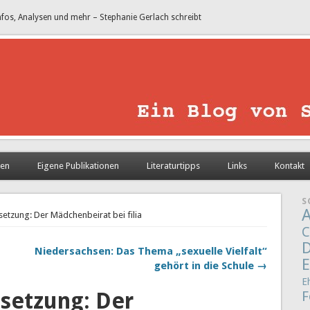
nfos, Analysen und mehr – Stephanie Gerlach schreibt
sen
Eigene Publikationen
Literaturtipps
Links
Kontakt
S
A
setzung: Der Mädchenbeirat bei filia
C
D
Niedersachsen: Das Thema „sexuelle Vielfalt“
E
gehört in die Schule →
E
tsetzung: Der
F