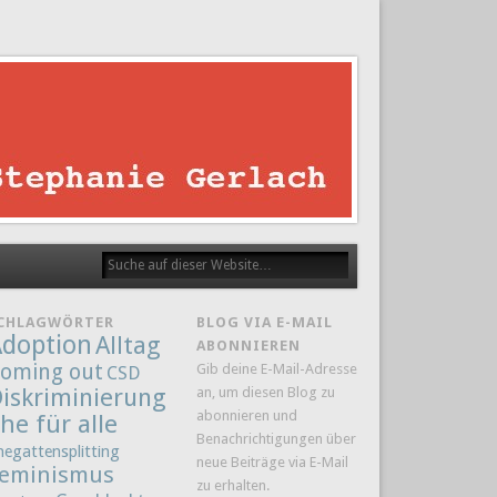
CHLAGWÖRTER
BLOG VIA E-MAIL
doption
Alltag
ABONNIEREN
oming out
Gib deine E-Mail-Adresse
CSD
iskriminierung
an, um diesen Blog zu
abonnieren und
he für alle
Benachrichtigungen über
hegattensplitting
neue Beiträge via E-Mail
eminismus
zu erhalten.