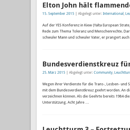
Elton John hält flammend
15. September 2015
| Abgelegt unter:
International
,
Le
Auf der YES Konferenz in Kiew (Yalta European Strat
Rede zum Thema Toleranz und Menschenrechte. Darin s
schwuler Mann und schwuler Vater, er prangert auc
Bundesverdienstkreuz für
25. März 2015
| Abgelegt unter:
Community
,
Leuchttu
Wegen ihrer Verdienste für die Trans-, Lesben- und 
mit dem Bundesverdienstkreuz geehrt worden. An diese
verzeichnen können. Als die Geehrte bereits 1984 die
Unterstützung. Acht Jahre …
Leuchtturm 3 – Fortsetzun