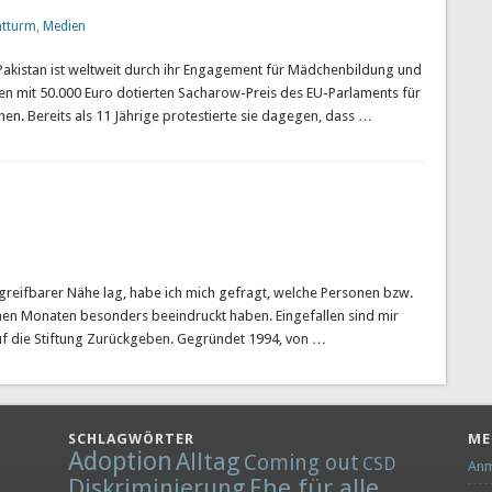
htturm
,
Medien
 Pakistan ist weltweit durch ihr Engagement für Mädchenbildung und
n mit 50.000 Euro dotierten Sacharow-Preis des EU-Parlaments für
hen. Bereits als 11 Jährige protestierte sie dagegen, dass …
 greifbarer Nähe lag, habe ich mich gefragt, welche Personen bzw.
nen Monaten besonders beeindruckt haben. Eingefallen sind mir
auf die Stiftung Zurückgeben. Gegründet 1994, von …
SCHLAGWÖRTER
ME
Adoption
Alltag
Coming out
CSD
Anm
Diskriminierung
Ehe für alle