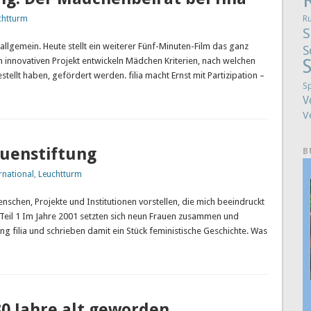
chtturm
R
S
 allgemein. Heute stellt ein weiterer Fünf-Minuten-Film das ganz
S
m innovativen Projekt entwickeln Mädchen Kriterien, nach welchen
S
ellt haben, gefördert werden. filia macht Ernst mit Partizipation –
S
V
V
auenstiftung
B
rnational
,
Leuchtturm
schen, Projekte und Institutionen vorstellen, die mich beeindruckt
g, Teil 1 Im Jahre 2001 setzten sich neun Frauen zusammen und
ng filia und schrieben damit ein Stück feministische Geschichte. Was
0 Jahre alt geworden