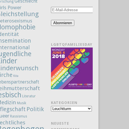
Geschlecht
orschung
irls Power
E-
leichstellung
Mail-
eterosexismus
Adresse
Abonnieren
Homophobie
dentität
nsemination
LGBTQFAMILIESDAY
nternational
ugendliche
Kinder
Kinderwunsch
irche
Kita
ebenspartnerschaft
eihmutterschaft
esbisch
Literatur
edizin
KATEGORIEN
Musik
Politik
flegschaft
Kategorien
ueer
Rassismus
echtliches
NEUESTE
Regenbogenfamilie