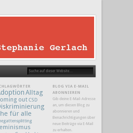
CHLAGWÖRTER
BLOG VIA E-MAIL
doption
Alltag
ABONNIEREN
oming out
Gib deine E-Mail-Adresse
CSD
iskriminierung
an, um diesen Blog zu
abonnieren und
he für alle
Benachrichtigungen über
hegattensplitting
neue Beiträge via E-Mail
eminismus
zu erhalten.