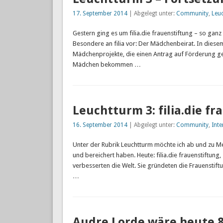
17. September 2014
| Abgelegt unter:
Community
,
Leu
Gestern ging es um filia.die frauenstiftung – so ganz
Besondere an filia vor: Der Mädchenbeirat. In diese
Mädchenprojekte, die einen Antrag auf Förderung gest
Mädchen bekommen …
Leuchtturm 3: filia.die fr
16. September 2014
| Abgelegt unter:
Community
,
Inte
Unter der Rubrik Leuchtturm möchte ich ab und zu Men
und bereichert haben. Heute: filia.die frauenstiftun
verbesserten die Welt. Sie gründeten die Frauenstiftu
…
Audre Lorde wäre heute 8