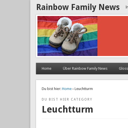
Rainbow Family News
I
Home
Über Rainbow Family News
Glos
Du bist hier:
Home
› Leuchtturm
DU BIST HIER CATEGORY
Leuchtturm