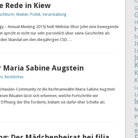
F
e Rede in Kiew
G
G
uchtturm
,
Medien
,
Politik
,
Veranstaltung
H
egy – Annual Meeting 2015) hielt Weltstar Elton John eine bewegende
pricht er nicht nur sehr persönlich über seine Geschichte als
I
h den Skandal um den diesjährigen CSD …
I
I
J
 Maria Sabine Augstein
rm
,
Rechtliches
K
L
Schwulen-Community ist die Rechtsanwältin Maria Sabine Augstein
L
n Ritualen lässt sich erkennen, welche Fortschritte wir
l
 Öffnung der Ehe forderte, bekam sie dafür eher Schelte als
M
P
q
R
g: Der Mädchenbeirat bei filia