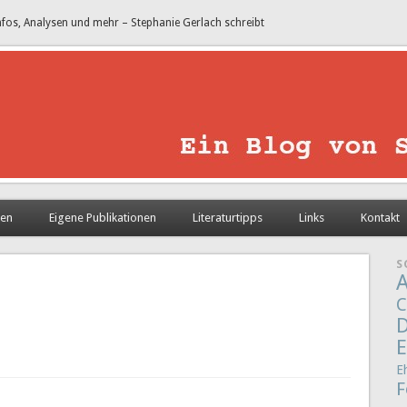
nfos, Analysen und mehr – Stephanie Gerlach schreibt
sen
Eigene Publikationen
Literaturtipps
Links
Kontakt
S
A
C
D
E
E
F