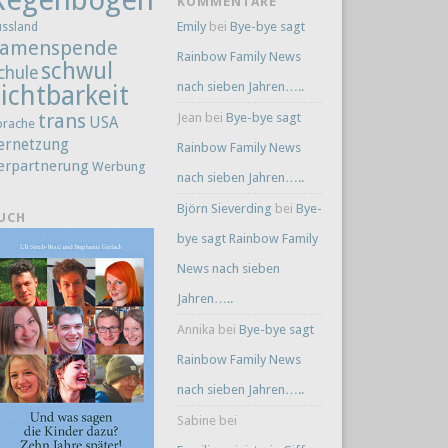
KOMMENTARE
Emily
bei
Bye-bye sagt
ussland
amenspende
Rainbow Family News
schwul
chule
nach sieben Jahren…..
ichtbarkeit
trans
Jean
bei
Bye-bye sagt
USA
prache
ernetzung
Rainbow Family News
erpartnerung
Werbung
nach sieben Jahren…..
Björn Sieverding
bei
Bye-
UCH
bye sagt Rainbow Family
News nach sieben
Jahren…..
Annika
bei
Bye-bye sagt
Rainbow Family News
nach sieben Jahren…..
Sabine
bei