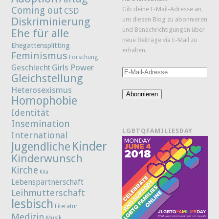
Coming out
Gib deine E-Mail-Adresse an,
CSD
Diskriminierung
um diesen Blog zu abonnieren
und Benachrichtigungen über
Ehe für alle
neue Beiträge via E-Mail zu
Ehegattensplitting
erhalten.
Feminismus
Forschung
Girls Power
Geschlecht
E-
Gleichstellung
Mail-
Heterosexismus
Adresse
Abonnieren
Homophobie
Identität
Insemination
LGBTQFAMILIESDAY
International
Kinder
Jugendliche
Kinderwunsch
Kirche
Kita
Lebenspartnerschaft
Leihmutterschaft
lesbisch
Literatur
Medizin
Musik