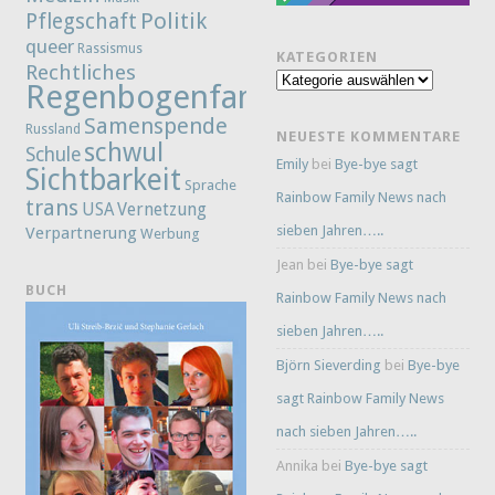
Politik
Pflegschaft
queer
Rassismus
KATEGORIEN
Rechtliches
Kategorien
Regenbogenfamilie
Samenspende
Russland
NEUESTE KOMMENTARE
schwul
Schule
Emily
bei
Bye-bye sagt
Sichtbarkeit
Sprache
Rainbow Family News nach
trans
Vernetzung
USA
sieben Jahren…..
Verpartnerung
Werbung
Jean
bei
Bye-bye sagt
BUCH
Rainbow Family News nach
sieben Jahren…..
Björn Sieverding
bei
Bye-bye
sagt Rainbow Family News
nach sieben Jahren…..
Annika
bei
Bye-bye sagt