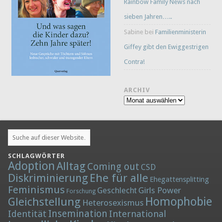
Rainbow Family News nach
sieben Jahren…..
Sabine
bei
Familienministerin
Giffey gibt den Ewiggestrigen
Contra!
ARCHIV
Archiv
SCHLAGWÖRTER
Adoption
Alltag
Coming out
CSD
Diskriminierung
Ehe für alle
Ehegattensplitting
Feminismus
Girls Power
Geschlecht
Forschung
Homophobie
Gleichstellung
Heterosexismus
Insemination
Identität
International