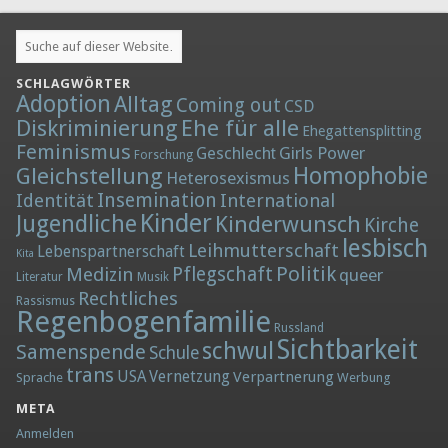
SCHLAGWÖRTER
Adoption
Alltag
Coming out
CSD
Diskriminierung
Ehe für alle
Ehegattensplitting
Feminismus
Girls Power
Geschlecht
Forschung
Homophobie
Gleichstellung
Heterosexismus
Insemination
Identität
International
Kinder
Jugendliche
Kinderwunsch
Kirche
lesbisch
Leihmutterschaft
Lebenspartnerschaft
Kita
Politik
Medizin
Pflegschaft
queer
Literatur
Musik
Rechtliches
Rassismus
Regenbogenfamilie
Russland
Sichtbarkeit
schwul
Samenspende
Schule
trans
Vernetzung
USA
Verpartnerung
Sprache
Werbung
META
Anmelden