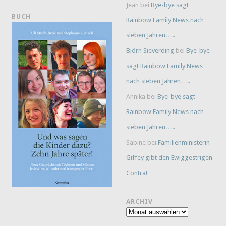
Jean
bei
Bye-bye sagt
BUCH
Rainbow Family News nach
sieben Jahren…..
Björn Sieverding
bei
Bye-bye
sagt Rainbow Family News
nach sieben Jahren…..
Annika
bei
Bye-bye sagt
Rainbow Family News nach
sieben Jahren…..
Sabine
bei
Familienministerin
Giffey gibt den Ewiggestrigen
Contra!
ARCHIV
Archiv