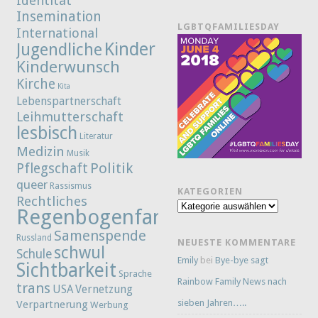
Identität
Insemination
LGBTQFAMILIESDAY
International
Kinder
Jugendliche
Kinderwunsch
Kirche
Kita
Lebenspartnerschaft
Leihmutterschaft
lesbisch
Literatur
Medizin
Musik
Politik
Pflegschaft
queer
Rassismus
KATEGORIEN
Rechtliches
Kategorien
Regenbogenfamilie
Samenspende
Russland
NEUESTE KOMMENTARE
schwul
Schule
Emily
bei
Bye-bye sagt
Sichtbarkeit
Sprache
Rainbow Family News nach
trans
Vernetzung
USA
sieben Jahren…..
Verpartnerung
Werbung