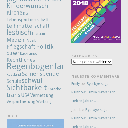
Kinderwunsch
Kirche
Kita
Lebenspartnerschaft
Leihmutterschaft
lesbisch
Literatur
Medizin
Musik
Politik
Pflegschaft
queer
Rassismus
KATEGORIEN
Rechtliches
Kategorien
Regenbogenfamilie
Samenspende
Russland
NEUESTE KOMMENTARE
schwul
Schule
Emily
bei
Bye-bye sagt
Sichtbarkeit
Sprache
Rainbow Family News nach
trans
Vernetzung
USA
sieben Jahren…..
Verpartnerung
Werbung
Jean
bei
Bye-bye sagt
BUCH
Rainbow Family News nach
sieben Jahren…..