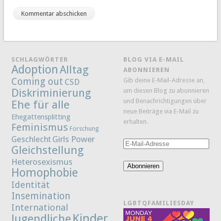
SCHLAGWÖRTER
BLOG VIA E-MAIL
Adoption
Alltag
ABONNIEREN
Coming out
Gib deine E-Mail-Adresse an,
CSD
Diskriminierung
um diesen Blog zu abonnieren
und Benachrichtigungen über
Ehe für alle
neue Beiträge via E-Mail zu
Ehegattensplitting
erhalten.
Feminismus
Forschung
Girls Power
Geschlecht
E-
Gleichstellung
Mail-
Heterosexismus
Adresse
Abonnieren
Homophobie
Identität
Insemination
LGBTQFAMILIESDAY
International
Kinder
Jugendliche