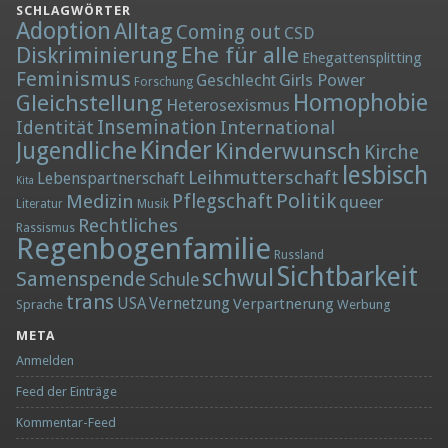
SCHLAGWÖRTER
Adoption
Alltag
Coming out
CSD
Diskriminierung
Ehe für alle
Ehegattensplitting
Feminismus
Girls Power
Geschlecht
Forschung
Homophobie
Gleichstellung
Heterosexismus
Insemination
Identität
International
Kinder
Jugendliche
Kinderwunsch
Kirche
lesbisch
Leihmutterschaft
Lebenspartnerschaft
Kita
Politik
Medizin
Pflegschaft
queer
Literatur
Musik
Rechtliches
Rassismus
Regenbogenfamilie
Russland
Sichtbarkeit
schwul
Samenspende
Schule
trans
Vernetzung
USA
Verpartnerung
Sprache
Werbung
META
Anmelden
Feed der Einträge
Kommentar-Feed