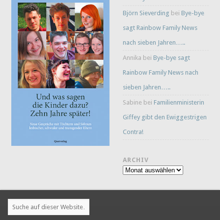
Björn Sieverding
bei
Bye-bye
sagt Rainbow Family News
nach sieben Jahren…..
Annika
bei
Bye-bye sagt
Rainbow Family News nach
sieben Jahren…..
Sabine
bei
Familienministerin
Giffey gibt den Ewiggestrigen
Contra!
ARCHIV
Archiv