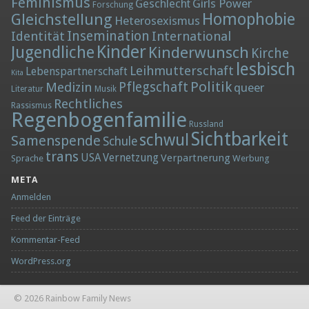
Feminismus
Girls Power
Geschlecht
Forschung
Homophobie
Gleichstellung
Heterosexismus
Insemination
Identität
International
Kinder
Jugendliche
Kinderwunsch
Kirche
lesbisch
Leihmutterschaft
Lebenspartnerschaft
Kita
Politik
Medizin
Pflegschaft
queer
Literatur
Musik
Rechtliches
Rassismus
Regenbogenfamilie
Russland
Sichtbarkeit
schwul
Samenspende
Schule
trans
Vernetzung
USA
Verpartnerung
Sprache
Werbung
META
Anmelden
Feed der Einträge
Kommentar-Feed
WordPress.org
© 2026 Rainbow Family News