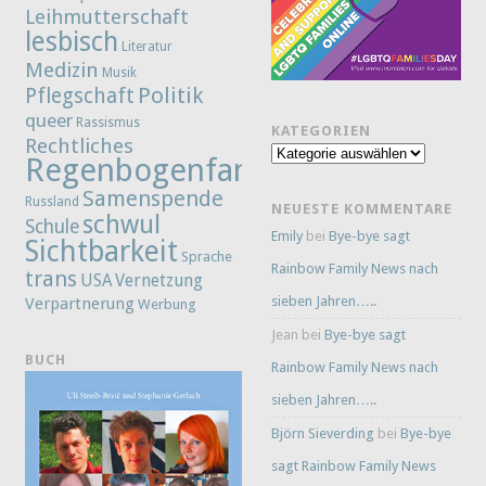
Leihmutterschaft
lesbisch
Literatur
Medizin
Musik
Politik
Pflegschaft
queer
Rassismus
KATEGORIEN
Rechtliches
Kategorien
Regenbogenfamilie
Samenspende
Russland
NEUESTE KOMMENTARE
schwul
Schule
Emily
bei
Bye-bye sagt
Sichtbarkeit
Sprache
Rainbow Family News nach
trans
Vernetzung
USA
sieben Jahren…..
Verpartnerung
Werbung
Jean
bei
Bye-bye sagt
BUCH
Rainbow Family News nach
sieben Jahren…..
Björn Sieverding
bei
Bye-bye
sagt Rainbow Family News