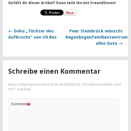
Gefällt dir dieser Artikel? Dann teile ihn mit FreundInnen!
← Doku „Töchter des
Peer Steinbrück wünscht
Aufbruchs“ von Uli Bez
Regenbogenfamilienzentrum
alles Gute →
Schreibe einen Kommentar
Deine E-Mail-Adresse wird nicht veröffentlicht.
Erforderliche Felder sind
mit
*
markiert
*
Kommentar