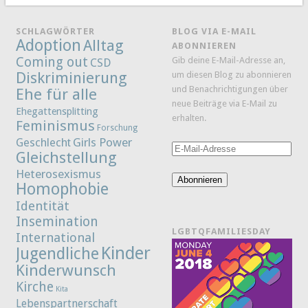
SCHLAGWÖRTER
BLOG VIA E-MAIL
Adoption
Alltag
ABONNIEREN
Coming out
Gib deine E-Mail-Adresse an,
CSD
Diskriminierung
um diesen Blog zu abonnieren
und Benachrichtigungen über
Ehe für alle
neue Beiträge via E-Mail zu
Ehegattensplitting
erhalten.
Feminismus
Forschung
Girls Power
Geschlecht
E-
Gleichstellung
Mail-
Heterosexismus
Adresse
Abonnieren
Homophobie
Identität
Insemination
LGBTQFAMILIESDAY
International
Kinder
Jugendliche
Kinderwunsch
Kirche
Kita
Lebenspartnerschaft