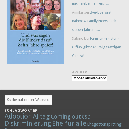
nach sieben Jahren…..
Annika
bei
Bye-bye sagt
Rainbow Family News nach
sieben Jahren…..
Sabine
bei
Familienministerin
Giffey gibt den Ewiggestrigen
Contra!
ARCHIV
Archiv
SCHLAGWÖRTER
Adoption
Alltag
Coming out
CSD
Diskriminierung
Ehe für alle
Ehegattensplitting