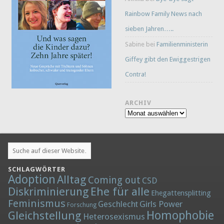
Rainbow Family News nach
sieben Jahren…..
Sabine
bei
Familienministerin
Giffey gibt den Ewiggestrigen
Contra!
ARCHIV
Archiv
SCHLAGWÖRTER
Adoption
Alltag
Coming out
CSD
Diskriminierung
Ehe für alle
Ehegattensplitting
Feminismus
Girls Power
Geschlecht
Forschung
Homophobie
Gleichstellung
Heterosexismus