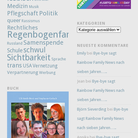
Medizin
Musik
Politik
Pflegschaft
queer
Rassismus
KATEGORIEN
Rechtliches
Kategorien
Regenbogenfamilie
Samenspende
Russland
NEUESTE KOMMENTARE
schwul
Schule
Emily
bei
Bye-bye sagt
Sichtbarkeit
Sprache
Rainbow Family News nach
trans
Vernetzung
USA
sieben Jahren…..
Verpartnerung
Werbung
Jean
bei
Bye-bye sagt
BUCH
Rainbow Family News nach
sieben Jahren…..
Björn Sieverding
bei
Bye-bye
sagt Rainbow Family News
nach sieben Jahren…..
Annika
bei
Bye-bye sagt