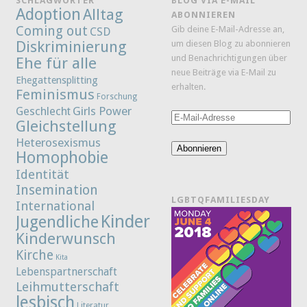
SCHLAGWÖRTER
BLOG VIA E-MAIL
Adoption
Alltag
ABONNIEREN
Coming out
Gib deine E-Mail-Adresse an,
CSD
Diskriminierung
um diesen Blog zu abonnieren
und Benachrichtigungen über
Ehe für alle
neue Beiträge via E-Mail zu
Ehegattensplitting
erhalten.
Feminismus
Forschung
Girls Power
Geschlecht
E-
Gleichstellung
Mail-
Heterosexismus
Adresse
Abonnieren
Homophobie
Identität
Insemination
LGBTQFAMILIESDAY
International
Kinder
Jugendliche
Kinderwunsch
Kirche
Kita
Lebenspartnerschaft
Leihmutterschaft
lesbisch
Literatur