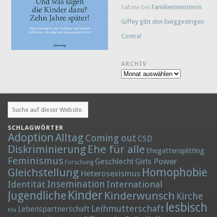
Sabine
bei
Familienministerin
Giffey gibt den Ewiggestrigen
Contra!
ARCHIV
Archiv
SCHLAGWÖRTER
Adoption
Alltag
Coming out
CSD
Diskriminierung
Ehe für alle
Ehegattensplitting
Feminismus
Girls Power
Geschlecht
Forschung
Homophobie
Gleichstellung
Heterosexismus
Insemination
Identität
International
Kinder
Jugendliche
Kinderwunsch
Kirche
lesbisch
Leihmutterschaft
Lebenspartnerschaft
Kita