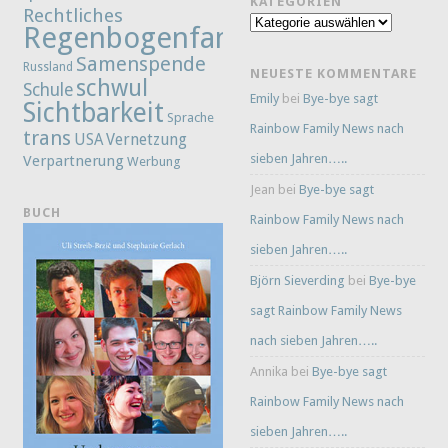
KATEGORIEN
Rechtliches
Kategorien
Regenbogenfamilie
Samenspende
Russland
NEUESTE KOMMENTARE
schwul
Schule
Emily
bei
Bye-bye sagt
Sichtbarkeit
Sprache
Rainbow Family News nach
trans
Vernetzung
USA
sieben Jahren…..
Verpartnerung
Werbung
Jean
bei
Bye-bye sagt
BUCH
Rainbow Family News nach
sieben Jahren…..
Björn Sieverding
bei
Bye-bye
sagt Rainbow Family News
nach sieben Jahren…..
Annika
bei
Bye-bye sagt
Rainbow Family News nach
sieben Jahren…..