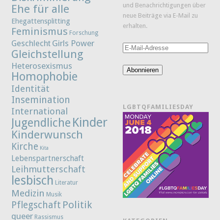
und Benachrichtigungen über
Ehe für alle
neue Beiträge via E-Mail zu
Ehegattensplitting
erhalten.
Feminismus
Forschung
Girls Power
Geschlecht
E-
Gleichstellung
Mail-
Heterosexismus
Adresse
Abonnieren
Homophobie
Identität
Insemination
LGBTQFAMILIESDAY
International
Kinder
Jugendliche
Kinderwunsch
Kirche
Kita
Lebenspartnerschaft
Leihmutterschaft
lesbisch
Literatur
Medizin
Musik
Politik
Pflegschaft
queer
Rassismus