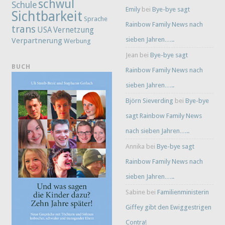
schwul
Schule
Emily
bei
Bye-bye sagt
Sichtbarkeit
Sprache
Rainbow Family News nach
trans
Vernetzung
USA
sieben Jahren…..
Verpartnerung
Werbung
Jean
bei
Bye-bye sagt
BUCH
Rainbow Family News nach
sieben Jahren…..
Björn Sieverding
bei
Bye-bye
sagt Rainbow Family News
nach sieben Jahren…..
Annika
bei
Bye-bye sagt
Rainbow Family News nach
sieben Jahren…..
Sabine
bei
Familienministerin
Giffey gibt den Ewiggestrigen
Contra!