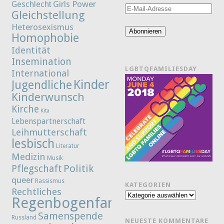
Girls Power
Geschlecht
E-
Gleichstellung
Mail-
Heterosexismus
Adresse
Abonnieren
Homophobie
Identität
Insemination
LGBTQFAMILIESDAY
International
Kinder
Jugendliche
Kinderwunsch
Kirche
Kita
Lebenspartnerschaft
Leihmutterschaft
lesbisch
Literatur
Medizin
Musik
Politik
Pflegschaft
queer
Rassismus
KATEGORIEN
Rechtliches
Kategorien
Regenbogenfamilie
Samenspende
Russland
NEUESTE KOMMENTARE