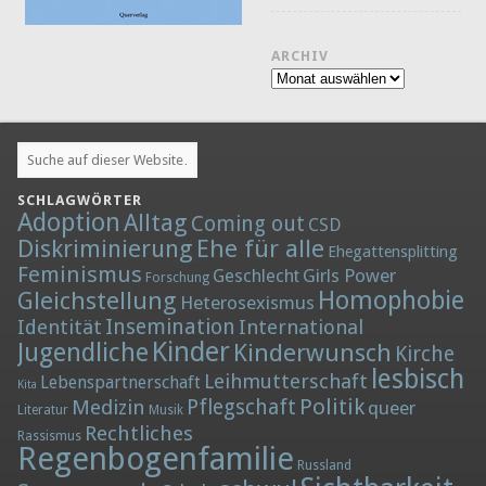
ARCHIV
Archiv
SCHLAGWÖRTER
Adoption
Alltag
Coming out
CSD
Diskriminierung
Ehe für alle
Ehegattensplitting
Feminismus
Girls Power
Geschlecht
Forschung
Homophobie
Gleichstellung
Heterosexismus
Insemination
Identität
International
Kinder
Jugendliche
Kinderwunsch
Kirche
lesbisch
Leihmutterschaft
Lebenspartnerschaft
Kita
Politik
Medizin
Pflegschaft
queer
Literatur
Musik
Rechtliches
Rassismus
Regenbogenfamilie
Russland