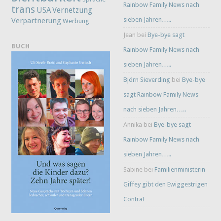
Rainbow Family News nach
trans
Vernetzung
USA
sieben Jahren…..
Verpartnerung
Werbung
Jean
bei
Bye-bye sagt
BUCH
Rainbow Family News nach
sieben Jahren…..
Björn Sieverding
bei
Bye-bye
sagt Rainbow Family News
nach sieben Jahren…..
Annika
bei
Bye-bye sagt
Rainbow Family News nach
sieben Jahren…..
Sabine
bei
Familienministerin
Giffey gibt den Ewiggestrigen
Contra!