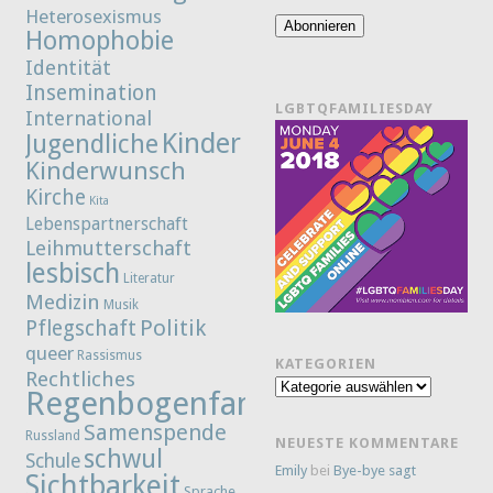
Heterosexismus
Adresse
Abonnieren
Homophobie
Identität
Insemination
LGBTQFAMILIESDAY
International
Kinder
Jugendliche
Kinderwunsch
Kirche
Kita
Lebenspartnerschaft
Leihmutterschaft
lesbisch
Literatur
Medizin
Musik
Politik
Pflegschaft
queer
Rassismus
KATEGORIEN
Rechtliches
Kategorien
Regenbogenfamilie
Samenspende
Russland
NEUESTE KOMMENTARE
schwul
Schule
Emily
bei
Bye-bye sagt
Sichtbarkeit
Sprache