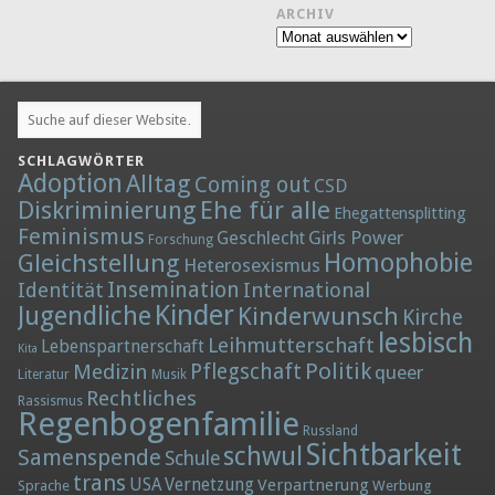
ARCHIV
Archiv
SCHLAGWÖRTER
Adoption
Alltag
Coming out
CSD
Diskriminierung
Ehe für alle
Ehegattensplitting
Feminismus
Girls Power
Geschlecht
Forschung
Homophobie
Gleichstellung
Heterosexismus
Insemination
Identität
International
Kinder
Jugendliche
Kinderwunsch
Kirche
lesbisch
Leihmutterschaft
Lebenspartnerschaft
Kita
Politik
Medizin
Pflegschaft
queer
Literatur
Musik
Rechtliches
Rassismus
Regenbogenfamilie
Russland
Sichtbarkeit
schwul
Samenspende
Schule
trans
Vernetzung
USA
Verpartnerung
Sprache
Werbung