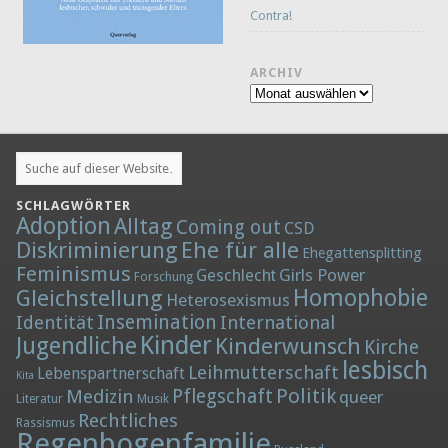
Contra!
ARCHIV
Archiv
SCHLAGWÖRTER
Adoption
Alltag
Coming out
CSD
Diskriminierung
Ehe für alle
Ehegattensplitting
Feminismus
Girls Power
Geschlecht
Forschung
Homophobie
Gleichstellung
Heterosexismus
Insemination
Identität
International
Kinder
Jugendliche
Kinderwunsch
Kirche
lesbisch
Leihmutterschaft
Lebenspartnerschaft
Kita
Politik
Medizin
Pflegschaft
queer
Literatur
Musik
Rechtliches
Rassismus
Regenbogenfamilie