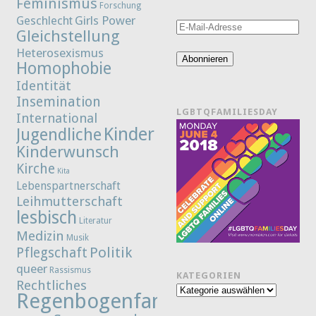
Feminismus
Forschung
Girls Power
Geschlecht
E-
Gleichstellung
Mail-
Heterosexismus
Adresse
Abonnieren
Homophobie
Identität
Insemination
LGBTQFAMILIESDAY
International
Kinder
Jugendliche
Kinderwunsch
Kirche
Kita
Lebenspartnerschaft
Leihmutterschaft
lesbisch
Literatur
Medizin
Musik
Politik
Pflegschaft
queer
Rassismus
KATEGORIEN
Rechtliches
Kategorien
Regenbogenfamilie