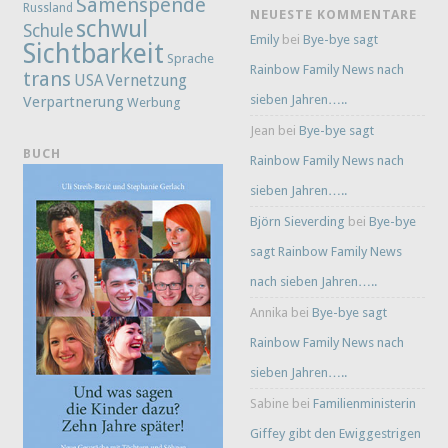
Samenspende
Russland
NEUESTE KOMMENTARE
schwul
Schule
Emily
bei
Bye-bye sagt
Sichtbarkeit
Sprache
Rainbow Family News nach
trans
Vernetzung
USA
sieben Jahren…..
Verpartnerung
Werbung
Jean
bei
Bye-bye sagt
BUCH
Rainbow Family News nach
sieben Jahren…..
Björn Sieverding
bei
Bye-bye
sagt Rainbow Family News
nach sieben Jahren…..
Annika
bei
Bye-bye sagt
Rainbow Family News nach
sieben Jahren…..
Sabine
bei
Familienministerin
Giffey gibt den Ewiggestrigen