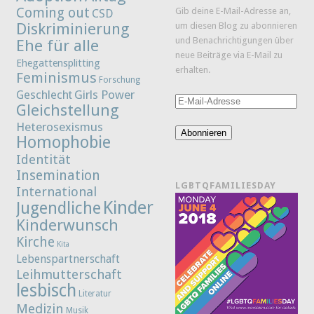
Coming out
Gib deine E-Mail-Adresse an,
CSD
Diskriminierung
um diesen Blog zu abonnieren
und Benachrichtigungen über
Ehe für alle
neue Beiträge via E-Mail zu
Ehegattensplitting
erhalten.
Feminismus
Forschung
Girls Power
Geschlecht
E-
Gleichstellung
Mail-
Heterosexismus
Adresse
Abonnieren
Homophobie
Identität
Insemination
LGBTQFAMILIESDAY
International
Kinder
Jugendliche
Kinderwunsch
Kirche
Kita
Lebenspartnerschaft
Leihmutterschaft
lesbisch
Literatur
Medizin
Musik