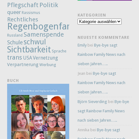
Politik
Pflegschaft
queer
Rassismus
KATEGORIEN
Rechtliches
Kategorien
Regenbogenfamilie
Samenspende
Russland
NEUESTE KOMMENTARE
schwul
Schule
Emily
bei
Bye-bye sagt
Sichtbarkeit
Sprache
Rainbow Family News nach
trans
Vernetzung
USA
sieben Jahren…..
Verpartnerung
Werbung
Jean
bei
Bye-bye sagt
BUCH
Rainbow Family News nach
sieben Jahren…..
Björn Sieverding
bei
Bye-bye
sagt Rainbow Family News
nach sieben Jahren…..
Annika
bei
Bye-bye sagt