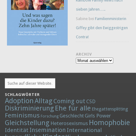
Rainbow Family News nach
sieben Jahren…..
Sabine
bei
Familienministerin
Giffey gibt den Ewiggestrigen
Contra!
ARCHIV
Archiv
SCHLAGWÖRTER
Adoption
Alltag
Coming out
CSD
Diskriminierung
Ehe für alle
Ehegattensplitting
Feminismus
Girls Power
Geschlecht
Forschung
Homophobie
Gleichstellung
Heterosexismus
Insemination
Identität
International