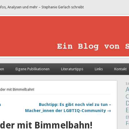
nfos, Analysen und mehr – Stephanie Gerlach schreibt
sen
Eigene Publikationen
Literaturtipps
Links
Kontakt
S
A
eder mit Bimmelbahn!
C
D
h
Buchtipp: Es gibt noch viel zu tun –
E
Macher_innen der LGBTIQ-Community →
E
eder mit Bimmelbahn!
F