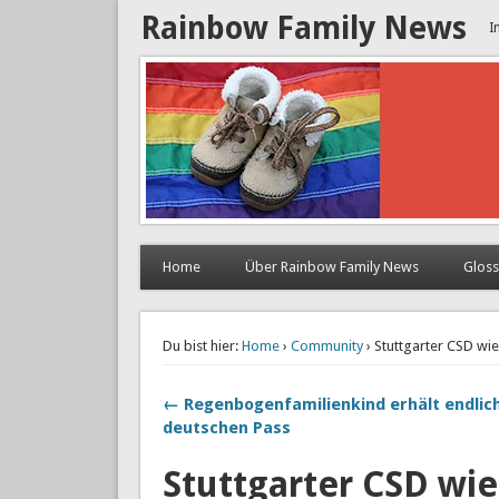
Rainbow Family News
I
Home
Über Rainbow Family News
Glos
Du bist hier:
Home
›
Community
› Stuttgarter CSD wi
← Regenbogenfamilienkind erhält endlic
deutschen Pass
Stuttgarter CSD wi