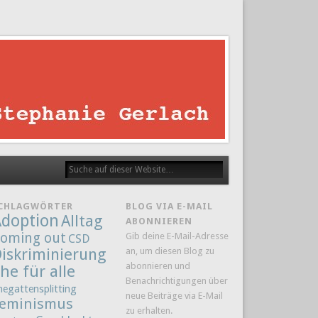
CHLAGWÖRTER
BLOG VIA E-MAIL
doption
Alltag
ABONNIEREN
oming out
Gib deine E-Mail-Adresse
CSD
iskriminierung
an, um diesen Blog zu
abonnieren und
he für alle
Benachrichtigungen über
hegattensplitting
neue Beiträge via E-Mail
eminismus
zu erhalten.