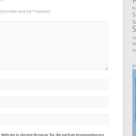
R
iche Felder sind mit
*
markiert
S
S
S
S
V
V
B
 Website in diesem Browser für die nächste Kommentierung