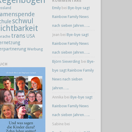
KOMMENTARE
Emily
bei
Bye-bye sagt
ussland
amenspende
Rainbow Family News
schwul
chule
nach sieben Jahren…..
ichtbarkeit
trans
Jean
bei
Bye-bye sagt
USA
prache
ernetzung
Rainbow Family News
erpartnerung
Werbung
nach sieben Jahren…..
Björn Sieverding
bei
Bye-
UCH
bye sagt Rainbow Family
News nach sieben
Jahren…..
Annika
bei
Bye-bye sagt
Rainbow Family News
nach sieben Jahren…..
Sabine
bei