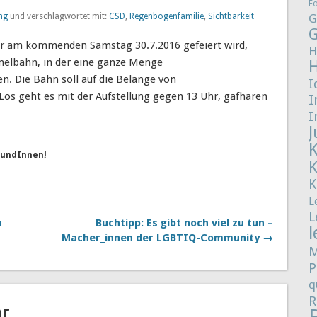
F
ng
und verschlagwortet mit:
CSD
,
Regenbogenfamilie
,
Sichtbarkeit
G
G
der am kommenden Samstag 30.7.2016 gefeiert wird,
H
melbahn, in der eine ganze Menge
. Die Bahn soll auf die Belange von
I
s geht es mit der Aufstellung gegen 13 Uhr, gafharen
I
I
J
reundInnen!
K
L
L
h
Buchtipp: Es gibt noch viel zu tun –
l
Macher_innen der LGBTIQ-Community →
M
P
q
R
ar