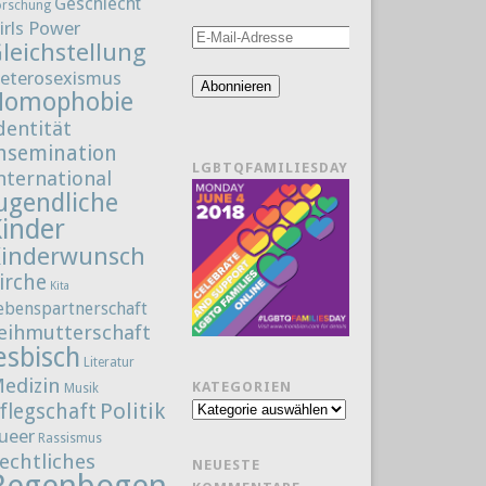
Geschlecht
orschung
irls Power
E-
leichstellung
Mail-
eterosexismus
Adresse
Abonnieren
Homophobie
dentität
nsemination
LGBTQFAMILIESDAY
nternational
ugendliche
Kinder
Kinderwunsch
irche
Kita
ebenspartnerschaft
eihmutterschaft
esbisch
Literatur
edizin
KATEGORIEN
Musik
Politik
flegschaft
Kategorien
ueer
Rassismus
echtliches
NEUESTE
Regenbogenfamilie