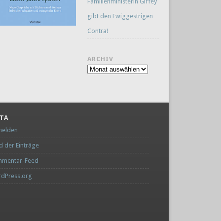
Familienministerin Giffey
gibt den Ewiggestrigen
Contra!
ARCHIV
Archiv
TA
elden
d der Einträge
mentar-Feed
dPress.org