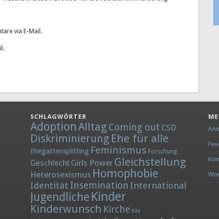
are via E-Mail.
l.
SCHLAGWÖRTER
ME
Adoption
Alltag
Coming out
CSD
Anm
Diskriminierung
Ehe für alle
Fee
Feminismus
Ehegattensplitting
Forschung
Gleichstellung
Kom
Girls Power
Geschlecht
Homophobie
Heterosexismus
Wor
Insemination
Identität
International
Kinder
Jugendliche
Kinderwunsch
Kirche
Kita