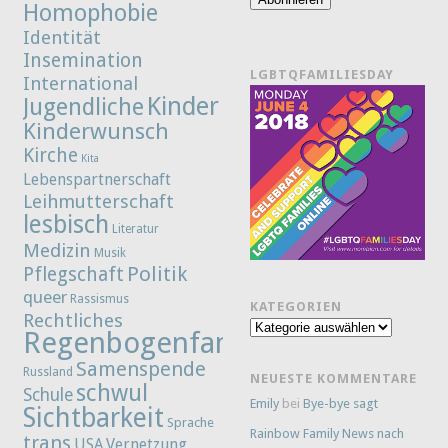
Homophobie
Identität
Insemination
LGBTQFAMILIESDAY
International
Kinder
Jugendliche
Kinderwunsch
Kirche
Kita
Lebenspartnerschaft
Leihmutterschaft
lesbisch
Literatur
Medizin
Musik
Politik
Pflegschaft
queer
Rassismus
KATEGORIEN
Rechtliches
Kategorien
Regenbogenfamilie
Samenspende
Russland
NEUESTE KOMMENTARE
schwul
Schule
Emily
bei
Bye-bye sagt
Sichtbarkeit
Sprache
Rainbow Family News nach
trans
Vernetzung
USA