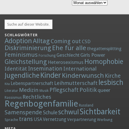
Archiv
SCHLAGWÖRTER
Adoption
Alltag
Coming out
CSD
Diskriminierung
Ehe für alle
Ehegattensplitting
Feminismus
Girls Power
Geschlecht
Forschung
Homophobie
Gleichstellung
Heterosexismus
Insemination
Identität
International
Kinder
Jugendliche
Kinderwunsch
Kirche
lesbisch
Leihmutterschaft
Lebenspartnerschaft
Kita
Politik
Medizin
Pflegschaft
queer
Literatur
Musik
Rechtliches
Rassismus
Regenbogenfamilie
Russland
Sichtbarkeit
schwul
Samenspende
Schule
trans
Vernetzung
USA
Verpartnerung
Sprache
Werbung
META