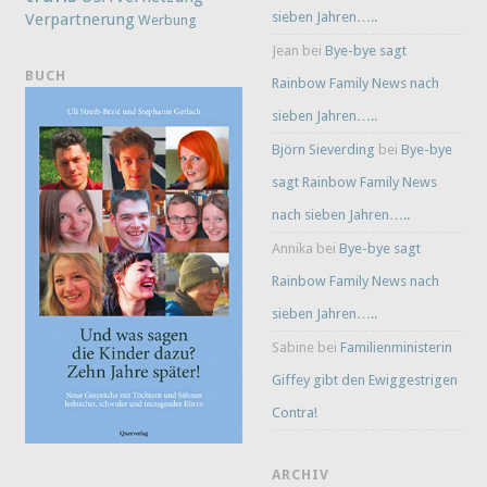
sieben Jahren…..
Verpartnerung
Werbung
Jean
bei
Bye-bye sagt
BUCH
Rainbow Family News nach
sieben Jahren…..
Björn Sieverding
bei
Bye-bye
sagt Rainbow Family News
nach sieben Jahren…..
Annika
bei
Bye-bye sagt
Rainbow Family News nach
sieben Jahren…..
Sabine
bei
Familienministerin
Giffey gibt den Ewiggestrigen
Contra!
ARCHIV