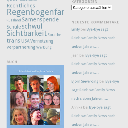
KATEGORIEN
Rechtliches
Kategorien
Regenbogenfamilie
Samenspende
Russland
NEUESTE KOMMENTARE
schwul
Schule
Emily
bei
Bye-bye sagt
Sichtbarkeit
Sprache
Rainbow Family News nach
trans
Vernetzung
USA
sieben Jahren…..
Verpartnerung
Werbung
Jean
bei
Bye-bye sagt
BUCH
Rainbow Family News nach
sieben Jahren…..
Björn Sieverding
bei
Bye-bye
sagt Rainbow Family News
nach sieben Jahren…..
Annika
bei
Bye-bye sagt
Rainbow Family News nach
sieben Jahren…..