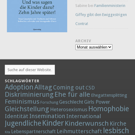
Sabine
bei
Familienministerin
Giffey gibt den Ewiggestrigen
Contra!
ARCHIV
Archiv
SCHLAGWÖRTER
Adoption
Alltag
Coming out
CSD
Diskriminierung
Ehe für alle
Ehegattensplitting
Feminismus
Girls Power
Geschlecht
Forschung
Homophobie
Gleichstellung
Heterosexismus
Insemination
Identität
International
Kinder
Jugendliche
Kinderwunsch
Kirche
lesbisch
Leihmutterschaft
Lebenspartnerschaft
Kita