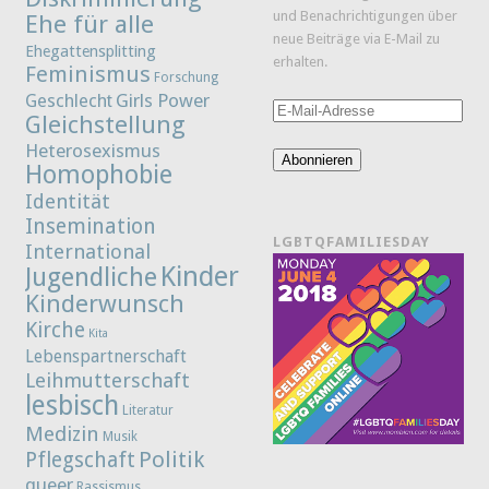
und Benachrichtigungen über
Ehe für alle
neue Beiträge via E-Mail zu
Ehegattensplitting
erhalten.
Feminismus
Forschung
Girls Power
Geschlecht
E-
Gleichstellung
Mail-
Heterosexismus
Adresse
Abonnieren
Homophobie
Identität
Insemination
LGBTQFAMILIESDAY
International
Kinder
Jugendliche
Kinderwunsch
Kirche
Kita
Lebenspartnerschaft
Leihmutterschaft
lesbisch
Literatur
Medizin
Musik
Politik
Pflegschaft
queer
Rassismus