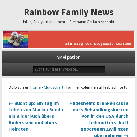
Rainbow Family News
Infos, Analysen und mehr – Stephanie Gerlach schreibt
Navigation
Du bist hier:
Home
›
Muttischaft
› Familienkolumne auf lesbisch: ze.tt
← Buchtipp: Ein Tag im
Hildesheim: Krankenkasse
Leben von Marlon Bundo –
muss Behandlungskosten
ein Bilderbuch übers
von in den USA durch
Anderssein und übers
Leihmutterschaft
Heiraten
geborenen Zwillingen
übernehmen →