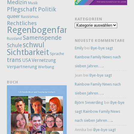
Medizin
Musik
Politik
Pflegschaft
queer
Rassismus
KATEGORIEN
Rechtliches
Kategorien
Regenbogenfamilie
Samenspende
Russland
NEUESTE KOMMENTARE
schwul
Schule
Emily
bei
Bye-bye sagt
Sichtbarkeit
Sprache
Rainbow Family News nach
trans
Vernetzung
USA
sieben Jahren…..
Verpartnerung
Werbung
Jean
bei
Bye-bye sagt
BUCH
Rainbow Family News nach
sieben Jahren…..
Björn Sieverding
bei
Bye-bye
sagt Rainbow Family News
nach sieben Jahren…..
Annika
bei
Bye-bye sagt