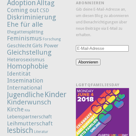
Adoption
Alltag
ABONNIEREN
Coming out
Gib deine E-Mail-Adresse an,
CSD
Diskriminierung
um diesen Blog zu abonnieren
und Benachrichtigungen über
Ehe für alle
neue Beiträge via E-Mail zu
Ehegattensplitting
erhalten.
Feminismus
Forschung
Girls Power
Geschlecht
E-
Gleichstellung
Mail-
Heterosexismus
Adresse
Abonnieren
Homophobie
Identität
Insemination
LGBTQFAMILIESDAY
International
Kinder
Jugendliche
Kinderwunsch
Kirche
Kita
Lebenspartnerschaft
Leihmutterschaft
lesbisch
Literatur