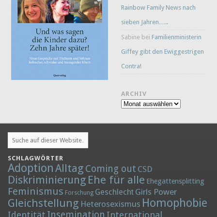
Rainbow Family News nach
sieben Jahren…..
Sabine
bei
Familienministerin
Giffey gibt den Ewiggestrigen
Contra!
ARCHIV
Archiv
SCHLAGWÖRTER
Adoption
Alltag
Coming out
CSD
Diskriminierung
Ehe für alle
Ehegattensplitting
Feminismus
Girls Power
Geschlecht
Forschung
Homophobie
Gleichstellung
Heterosexismus
Insemination
Identität
International