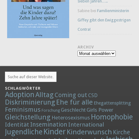
sieben Jahren…..
Sabine
bei
Familienministerin
Giffey gibt den Ewiggestrigen
Contra!
ARCHIV
Archiv
SCHLAGWÖRTER
Adoption
Alltag
Coming out
CSD
Diskriminierung
Ehe für alle
Ehegattensplitting
Feminismus
Girls Power
Geschlecht
Forschung
Homophobie
Gleichstellung
Heterosexismus
Insemination
Identität
International
Kinder
Jugendliche
Kinderwunsch
Kirche