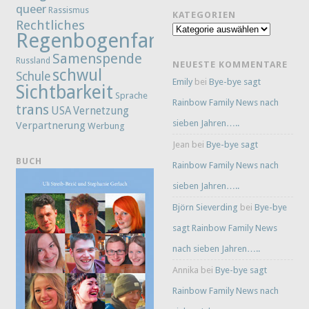
queer
Rassismus
KATEGORIEN
Rechtliches
Kategorien
Regenbogenfamilie
Samenspende
Russland
NEUESTE KOMMENTARE
schwul
Schule
Emily
bei
Bye-bye sagt
Sichtbarkeit
Sprache
Rainbow Family News nach
trans
Vernetzung
USA
sieben Jahren…..
Verpartnerung
Werbung
Jean
bei
Bye-bye sagt
BUCH
Rainbow Family News nach
sieben Jahren…..
Björn Sieverding
bei
Bye-bye
sagt Rainbow Family News
nach sieben Jahren…..
Annika
bei
Bye-bye sagt
Rainbow Family News nach