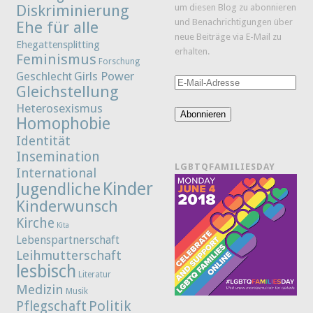
Diskriminierung
um diesen Blog zu abonnieren
und Benachrichtigungen über
Ehe für alle
neue Beiträge via E-Mail zu
Ehegattensplitting
erhalten.
Feminismus
Forschung
Girls Power
Geschlecht
E-
Gleichstellung
Mail-
Heterosexismus
Adresse
Abonnieren
Homophobie
Identität
Insemination
LGBTQFAMILIESDAY
International
Kinder
Jugendliche
Kinderwunsch
Kirche
Kita
Lebenspartnerschaft
Leihmutterschaft
lesbisch
Literatur
Medizin
Musik
Politik
Pflegschaft