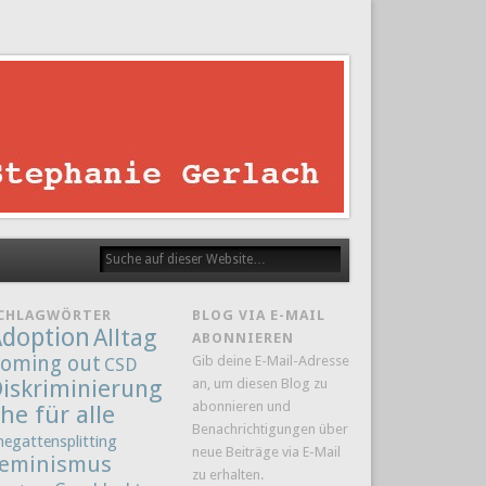
CHLAGWÖRTER
BLOG VIA E-MAIL
doption
Alltag
ABONNIEREN
oming out
Gib deine E-Mail-Adresse
CSD
iskriminierung
an, um diesen Blog zu
abonnieren und
he für alle
Benachrichtigungen über
hegattensplitting
neue Beiträge via E-Mail
eminismus
zu erhalten.