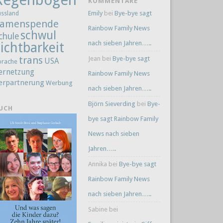
KOMMENTARE
Emily
bei
Bye-bye sagt
ussland
amenspende
Rainbow Family News
schwul
chule
nach sieben Jahren…..
ichtbarkeit
trans
Jean
bei
Bye-bye sagt
USA
prache
ernetzung
Rainbow Family News
erpartnerung
Werbung
nach sieben Jahren…..
Björn Sieverding
bei
Bye-
UCH
bye sagt Rainbow Family
News nach sieben
Jahren…..
Annika
bei
Bye-bye sagt
Rainbow Family News
nach sieben Jahren…..
Sabine
bei