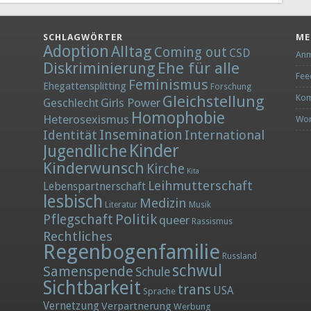
SCHLAGWÖRTER
ME
Adoption
Alltag
Coming out
CSD
Anm
Diskriminierung
Ehe für alle
Fee
Feminismus
Ehegattensplitting
Forschung
Gleichstellung
Kom
Girls Power
Geschlecht
Homophobie
Heterosexismus
Wor
Insemination
Identität
International
Kinder
Jugendliche
Kinderwunsch
Kirche
Kita
Leihmutterschaft
Lebenspartnerschaft
lesbisch
Medizin
Literatur
Musik
Politik
Pflegschaft
queer
Rassismus
Rechtliches
Regenbogenfamilie
Russland
schwul
Samenspende
Schule
Sichtbarkeit
trans
USA
Sprache
Vernetzung
Verpartnerung
Werbung