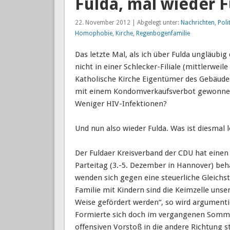
Fulda, mal wieder 
22. November 2012 | Abgelegt unter:
Nachrichten
,
Poli
Homophobie
,
Kirche
,
Regenbogenfamilie
Das letzte Mal, als ich über Fulda ungläubi
nicht in einer Schlecker-Filiale (mittlerwei
Katholische Kirche Eigentümer des Gebäudes
mit einem Kondomverkaufsverbot gewonnen 
Weniger HIV-Infektionen?
Und nun also wieder Fulda. Was ist diesmal 
Der Fuldaer Kreisverband der CDU hat eine
Parteitag (3.-5. Dezember in Hannover) beh
wenden sich gegen eine steuerliche Gleichs
Familie mit Kindern sind die Keimzelle unse
Weise gefördert werden“, so wird argumenti
Formierte sich doch im vergangenen Sommerl
offensiven Vorstoß in die andere Richtung s