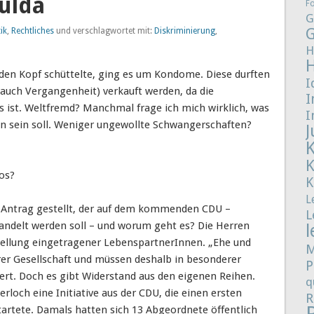
Fulda
F
G
G
tik
,
Rechtliches
und verschlagwortet mit:
Diskriminierung
,
H
g den Kopf schüttelte, ging es um Kondome. Diese durften
I
le auch Vergangenheit) verkauft werden, da die
I
 ist. Weltfremd? Manchmal frage ich mich wirklich, was
I
sein soll. Weniger ungewollte Schwangerschaften?
J
los?
K
L
n Antrag gestellt, der auf dem kommenden CDU –
L
andelt werden soll – und worum geht es? Die Herren
l
tellung eingetragener LebenspartnerInnen. „Ehe und
M
rer Gesellschaft und müssen deshalb in besonderer
P
ert. Doch es gibt Widerstand aus den eigenen Reihen.
q
och eine Initiative aus der CDU, die einen ersten
R
tartete. Damals hatten sich 13 Abgeordnete öffentlich