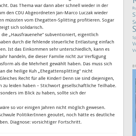
macht. Das Thema war dann aber schnell wieder in der
R
 um den CDU Abgeordneten Jan-Marco Luczak wieder
S
en müssten vom Ehegatten-Splitting profitieren. Sogar
S
S
eigt sich solidarisch.
 die „Hausfrauenehe“ subventioniert, eigentlich
S
ben durch die fehlende steuerliche Entlastung einfach
V
ien. Ist das Einkommen sehr unterschiedlich, kann es
V
hr handeln, die dieser Familie nicht zur Verfügung
ensform als die Mehrheit gewählt haben. Das muss sich
B
an die heilige Kuh „Ehegattensplitting“ nicht
eiches Recht für alle Kinder! Denn sie sind diejenigen,
 zu leiden haben – Stichwort gesellschaftliche Teilhabe.
esonders im Blick zu haben, sollte sich der
 wäre so vor einigen Jahren nicht möglich gewesen.
chwule PolitikerInnen geoutet, noch hätte es deutliche
ben. Diagnose: vorsichtiger Fortschritt.