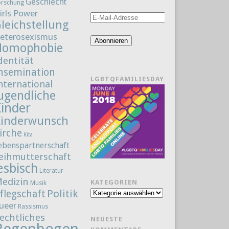
Geschlecht
orschung
irls Power
E-
leichstellung
Mail-
eterosexismus
Adresse
Abonnieren
Homophobie
dentität
nsemination
LGBTQFAMILIESDAY
nternational
ugendliche
Kinder
Kinderwunsch
irche
Kita
ebenspartnerschaft
eihmutterschaft
esbisch
Literatur
edizin
KATEGORIEN
Musik
Politik
flegschaft
Kategorien
ueer
Rassismus
echtliches
NEUESTE
Regenbogenfamilie