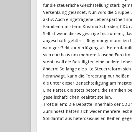
für die steuerliche Gleichstellung stark ge
Versenkung gelandet. Nun wird die Gruppe
aktiv: Auch eingetragene LebenspartnerInn
Familienministerin Kristina Schröder( CDU) z
Selbst wenn dieses gestrige Instrument, das
abgeschafft gehört – Regenbogenfamilien ha
weniger Geld zur Verfügung als Heterofamil
sich durchaus um mehrere tausend Euro im Ja
steht, weil die Beteiligten eine andere Leb
ändern! So lange die x-te Steuerreform sich 
heranwagt, kann die Forderung nur heißen: Gl
die unter dieser Benachteiligung am meisten
Eine Partei, die stets betont, die Familien b
gesellschaftlichen Realität stellen.
Trotz allem: Die Debatte innerhalb der CDU
Zumindest hätten sich weder mehrere lesbis
Solidarität aus heterosexuellen Reihen gege