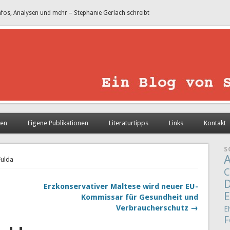
nfos, Analysen und mehr – Stephanie Gerlach schreibt
sen
Eigene Publikationen
Literaturtipps
Links
Kontakt
S
A
Fulda
C
D
Erzkonservativer Maltese wird neuer EU-
E
Kommissar für Gesundheit und
Verbraucherschutz →
E
F