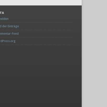
TA
elden
d der Einträge
mentar-Feed
dPress.org