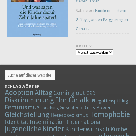
sieben Jahren…..
Sabine
bei
Familienministerin
Giffey gibt den Ewiggestrigen
Contra!
ARCHIV
Archiv
SCHLAGWÖRTER
Adoption
Alltag
Coming out
CSD
Diskriminierung
Ehe für alle
Ehegattensplitting
Feminismus
Girls Power
Geschlecht
Forschung
Homophobie
Gleichstellung
Heterosexismus
Insemination
Identität
International
Kinder
Jugendliche
Kinderwunsch
Kirche