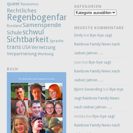
queer
Rassismus
KATEGORIEN
Rechtliches
Kategorien
Regenbogenfamilie
Samenspende
Russland
NEUESTE KOMMENTARE
schwul
Schule
Emily
bei
Bye-bye sagt
Sichtbarkeit
Sprache
Rainbow Family News nach
trans
Vernetzung
USA
sieben Jahren…..
Verpartnerung
Werbung
Jean
bei
Bye-bye sagt
BUCH
Rainbow Family News nach
sieben Jahren…..
Björn Sieverding
bei
Bye-bye
sagt Rainbow Family News
nach sieben Jahren…..
Annika
bei
Bye-bye sagt
Rainbow Family News nach