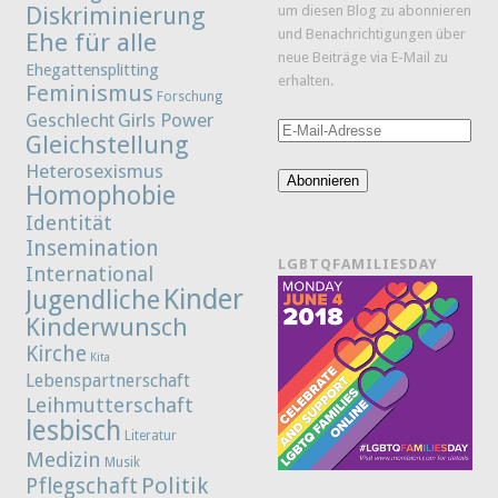
Diskriminierung
um diesen Blog zu abonnieren
und Benachrichtigungen über
Ehe für alle
neue Beiträge via E-Mail zu
Ehegattensplitting
erhalten.
Feminismus
Forschung
Girls Power
Geschlecht
E-
Gleichstellung
Mail-
Heterosexismus
Adresse
Abonnieren
Homophobie
Identität
Insemination
LGBTQFAMILIESDAY
International
Kinder
Jugendliche
Kinderwunsch
Kirche
Kita
Lebenspartnerschaft
Leihmutterschaft
lesbisch
Literatur
Medizin
Musik
Politik
Pflegschaft