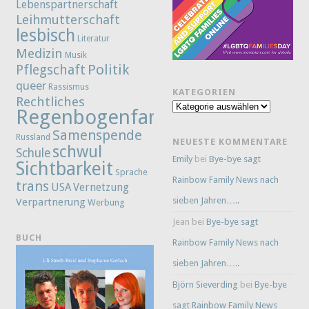
Lebenspartnerschaft
Leihmutterschaft
lesbisch
Literatur
Medizin
Musik
Politik
Pflegschaft
queer
Rassismus
KATEGORIEN
Rechtliches
Kategorien
Regenbogenfamilie
Samenspende
Russland
NEUESTE KOMMENTARE
schwul
Schule
Emily
bei
Bye-bye sagt
Sichtbarkeit
Sprache
Rainbow Family News nach
trans
Vernetzung
USA
sieben Jahren…..
Verpartnerung
Werbung
Jean
bei
Bye-bye sagt
BUCH
Rainbow Family News nach
sieben Jahren…..
Björn Sieverding
bei
Bye-bye
sagt Rainbow Family News