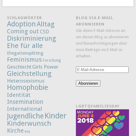
SCHLAGWÖRTER
BLOG VIA E-MAIL
Adoption
Alltag
ABONNIEREN
Coming out
Gib deine E-Mail-Adresse an,
CSD
Diskriminierung
um diesen Blog zu abonnieren
und Benachrichtigungen über
Ehe für alle
neue Beiträge via E-Mail zu
Ehegattensplitting
erhalten.
Feminismus
Forschung
Girls Power
Geschlecht
E-
Gleichstellung
Mail-
Heterosexismus
Adresse
Abonnieren
Homophobie
Identität
Insemination
LGBTQFAMILIESDAY
International
Kinder
Jugendliche
Kinderwunsch
Kirche
Kita