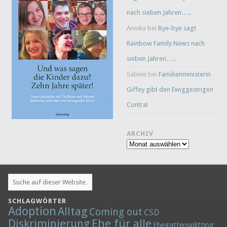
nach sieben Jahren…..
Annika
bei
Bye-bye sagt
Rainbow Family News nach
sieben Jahren…..
Sabine
bei
Familienministerin
Giffey gibt den Ewiggestrigen
Contra!
ARCHIV
Archiv
SCHLAGWÖRTER
Adoption
Alltag
Coming out
CSD
Diskriminierung
Ehe für alle
Ehegattensplitting