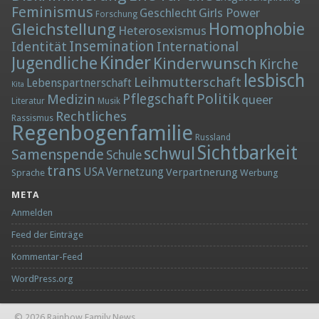
Feminismus
Girls Power
Geschlecht
Forschung
Homophobie
Gleichstellung
Heterosexismus
Insemination
Identität
International
Kinder
Jugendliche
Kinderwunsch
Kirche
lesbisch
Leihmutterschaft
Lebenspartnerschaft
Kita
Politik
Medizin
Pflegschaft
queer
Literatur
Musik
Rechtliches
Rassismus
Regenbogenfamilie
Russland
Sichtbarkeit
schwul
Samenspende
Schule
trans
Vernetzung
USA
Verpartnerung
Sprache
Werbung
META
Anmelden
Feed der Einträge
Kommentar-Feed
WordPress.org
© 2026 Rainbow Family News