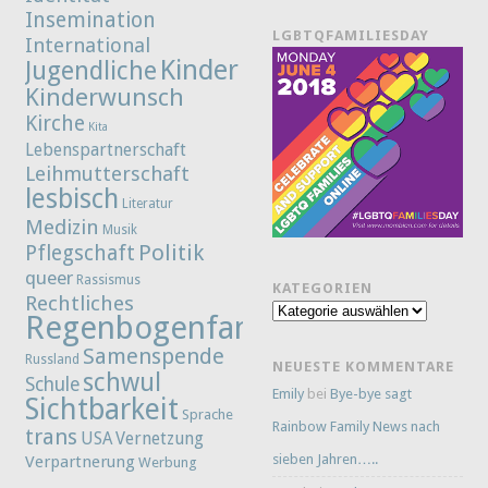
Insemination
LGBTQFAMILIESDAY
International
Kinder
Jugendliche
Kinderwunsch
Kirche
Kita
Lebenspartnerschaft
Leihmutterschaft
lesbisch
Literatur
Medizin
Musik
Politik
Pflegschaft
queer
Rassismus
KATEGORIEN
Rechtliches
Kategorien
Regenbogenfamilie
Samenspende
Russland
NEUESTE KOMMENTARE
schwul
Schule
Emily
bei
Bye-bye sagt
Sichtbarkeit
Sprache
Rainbow Family News nach
trans
Vernetzung
USA
sieben Jahren…..
Verpartnerung
Werbung