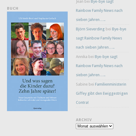
Jean
bei
Bye-bye sagt
BUCH
Rainbow Family News nach
sieben Jahren…..
Björn Sieverding
bei
Bye-bye
sagt Rainbow Family News
nach sieben Jahren…..
Annika
bei
Bye-bye sagt
Rainbow Family News nach
sieben Jahren…..
Sabine
bei
Familienministerin
Giffey gibt den Ewiggestrigen
Contra!
ARCHIV
Archiv