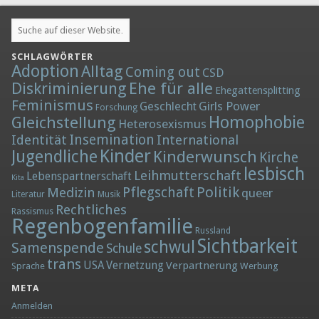
SCHLAGWÖRTER
Adoption
Alltag
Coming out
CSD
Diskriminierung
Ehe für alle
Ehegattensplitting
Feminismus
Girls Power
Geschlecht
Forschung
Homophobie
Gleichstellung
Heterosexismus
Insemination
Identität
International
Kinder
Jugendliche
Kinderwunsch
Kirche
lesbisch
Leihmutterschaft
Lebenspartnerschaft
Kita
Politik
Medizin
Pflegschaft
queer
Literatur
Musik
Rechtliches
Rassismus
Regenbogenfamilie
Russland
Sichtbarkeit
schwul
Samenspende
Schule
trans
Vernetzung
USA
Verpartnerung
Sprache
Werbung
META
Anmelden