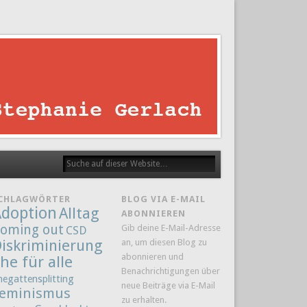
CHLAGWÖRTER
BLOG VIA E-MAIL
doption
Alltag
ABONNIEREN
oming out
Gib deine E-Mail-Adresse
CSD
iskriminierung
an, um diesen Blog zu
abonnieren und
he für alle
Benachrichtigungen über
hegattensplitting
neue Beiträge via E-Mail
eminismus
zu erhalten.