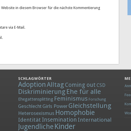
 Website in diesem Browser für die nächste Kommentierung
are via E-Mail.
l.
SCHLAGWÖRTER
ME
Adoption
Alltag
Coming out
CSD
Anm
Diskriminierung
Ehe für alle
Fee
Feminismus
Ehegattensplitting
Forschung
Gleichstellung
Kom
Girls Power
Geschlecht
Homophobie
Heterosexismus
Wor
Insemination
Identität
International
Kinder
Jugendliche