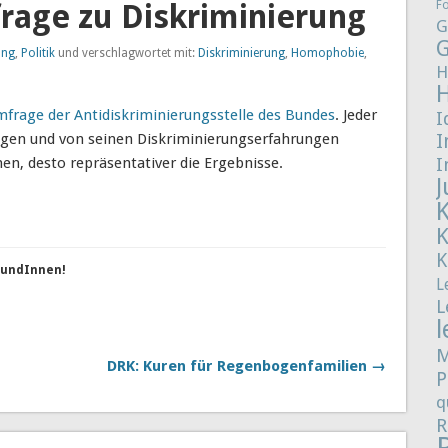
rage zu Diskriminierung
F
G
G
ung
,
Politik
und verschlagwortet mit:
Diskriminierung
,
Homophobie
,
H
frage der Antidiskriminierungsstelle des Bundes
. Jeder
I
ligen und von seinen Diskriminierungserfahrungen
I
en, desto repräsentativer die Ergebnisse.
I
J
K
reundInnen!
L
L
l
M
DRK: Kuren für Regenbogenfamilien →
P
q
R