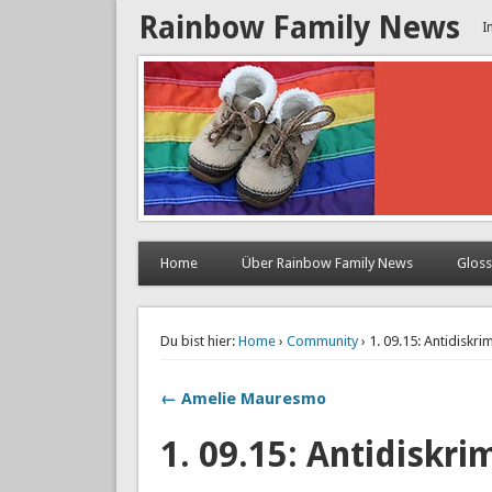
Rainbow Family News
I
Home
Über Rainbow Family News
Glos
Du bist hier:
Home
›
Community
› 1. 09.15: Antidiskr
← Amelie Mauresmo
1. 09.15: Antidiskri