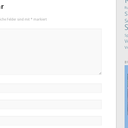
ar
R
S
iche Felder sind mit
*
markiert
S
S
S
V
V
B