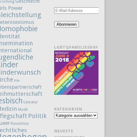
Geschlecht
orschung
irls Power
E-
leichstellung
Mail-
eterosexismus
Adresse
Abonnieren
Homophobie
dentität
nsemination
LGBTQFAMILIESDAY
nternational
ugendliche
Kinder
Kinderwunsch
irche
Kita
ebenspartnerschaft
eihmutterschaft
esbisch
Literatur
edizin
KATEGORIEN
Musik
Politik
flegschaft
Kategorien
ueer
Rassismus
echtliches
NEUESTE
Regenbogenfamilie