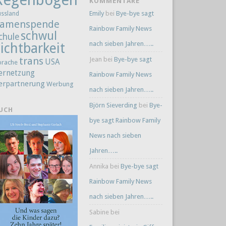
KOMMENTARE
Emily
bei
Bye-bye sagt
ussland
amenspende
Rainbow Family News
schwul
chule
nach sieben Jahren…..
ichtbarkeit
trans
Jean
bei
Bye-bye sagt
USA
prache
ernetzung
Rainbow Family News
erpartnerung
Werbung
nach sieben Jahren…..
Björn Sieverding
bei
Bye-
UCH
bye sagt Rainbow Family
News nach sieben
Jahren…..
Annika
bei
Bye-bye sagt
Rainbow Family News
nach sieben Jahren…..
Sabine
bei