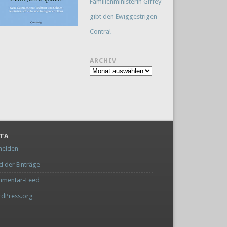
Familienministerin Giffey
gibt den Ewiggestrigen
Contra!
ARCHIV
Archiv
TA
elden
d der Einträge
mentar-Feed
dPress.org