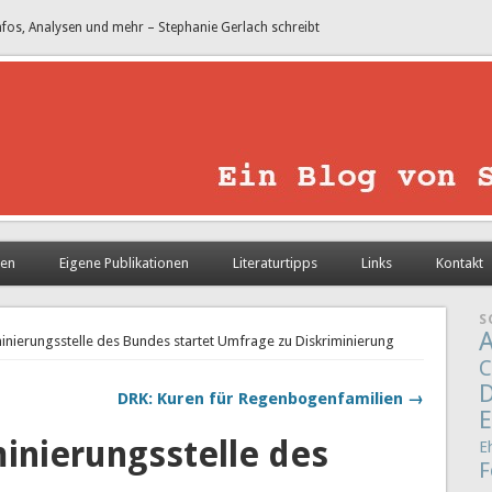
nfos, Analysen und mehr – Stephanie Gerlach schreibt
sen
Eigene Publikationen
Literaturtipps
Links
Kontakt
S
A
iminierungsstelle des Bundes startet Umfrage zu Diskriminierung
C
D
DRK: Kuren für Regenbogenfamilien →
E
minierungsstelle des
E
F