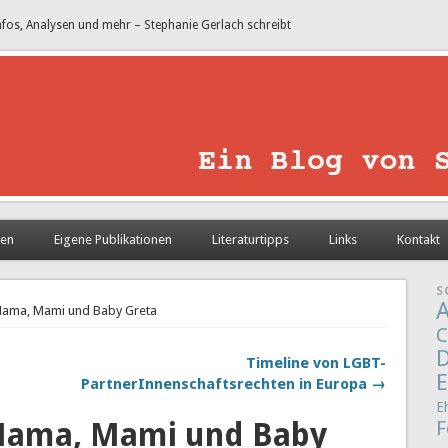
nfos, Analysen und mehr – Stephanie Gerlach schreibt
sen
Eigene Publikationen
Literaturtipps
Links
Kontakt
S
A
 Mama, Mami und Baby Greta
C
D
Timeline von LGBT-
E
PartnerInnenschaftsrechten in Europa →
E
 Mama, Mami und Baby
F