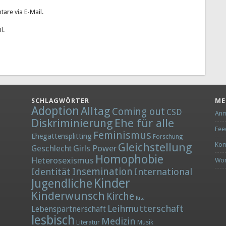
are via E-Mail.
l.
SCHLAGWÖRTER
ME
Adoption
Alltag
Coming out
CSD
Anm
Diskriminierung
Ehe für alle
Fee
Feminismus
Ehegattensplitting
Forschung
Gleichstellung
Kom
Girls Power
Geschlecht
Homophobie
Heterosexismus
Wor
Insemination
Identität
International
Kinder
Jugendliche
Kinderwunsch
Kirche
Kita
Leihmutterschaft
Lebenspartnerschaft
lesbisch
Medizin
Literatur
Musik