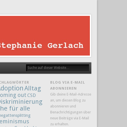
CHLAGWÖRTER
BLOG VIA E-MAIL
doption
Alltag
ABONNIEREN
oming out
Gib deine E-Mail-Adresse
CSD
iskriminierung
an, um diesen Blog zu
abonnieren und
he für alle
Benachrichtigungen über
hegattensplitting
neue Beiträge via E-Mail
eminismus
zu erhalten.