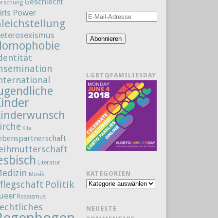
Geschlecht
orschung
irls Power
E-
leichstellung
Mail-
eterosexismus
Adresse
Abonnieren
Homophobie
dentität
nsemination
LGBTQFAMILIESDAY
nternational
ugendliche
Kinder
Kinderwunsch
irche
Kita
ebenspartnerschaft
eihmutterschaft
esbisch
Literatur
edizin
KATEGORIEN
Musik
Politik
flegschaft
Kategorien
ueer
Rassismus
echtliches
NEUESTE
Regenbogenfamilie