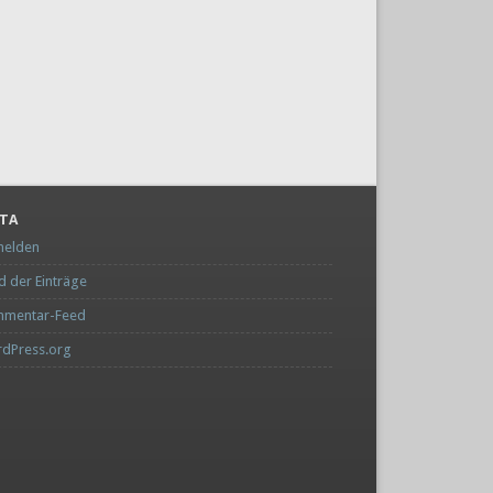
TA
elden
d der Einträge
mentar-Feed
dPress.org