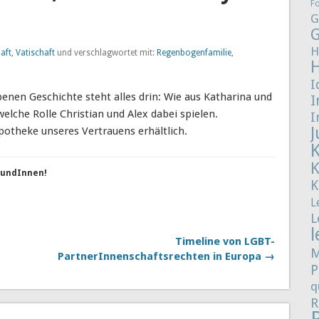
F
G
G
H
aft
,
Vatischaft
und verschlagwortet mit:
Regenbogenfamilie
,
I
enen Geschichte steht alles drin: Wie aus Katharina und
I
che Rolle Christian und Alex dabei spielen.
I
J
Apotheke unseres Vertrauens erhältlich.
reundInnen!
K
L
L
l
Timeline von LGBT-
M
PartnerInnenschaftsrechten in Europa →
P
q
R