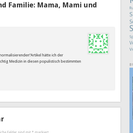
nd Familie: Mama, Mami und
R
S
S
S
S
V
V
ormalisierenden“Artikel hätte ich der
ichtig Medizin in diesen populistisch bestimmten
B
ar
iche Felder sind mit
*
markiert