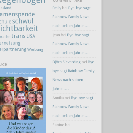
KOMMENTARE
Emily
bei
Bye-bye sagt
ussland
amenspende
Rainbow Family News
schwul
chule
nach sieben Jahren…..
ichtbarkeit
trans
Jean
bei
Bye-bye sagt
USA
prache
ernetzung
Rainbow Family News
erpartnerung
Werbung
nach sieben Jahren…..
Björn Sieverding
bei
Bye-
UCH
bye sagt Rainbow Family
News nach sieben
Jahren…..
Annika
bei
Bye-bye sagt
Rainbow Family News
nach sieben Jahren…..
Sabine
bei