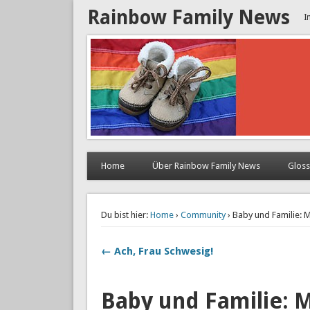
Rainbow Family News
I
Home
Über Rainbow Family News
Glos
Du bist hier:
Home
›
Community
› Baby und Familie:
← Ach, Frau Schwesig!
Baby und Familie: