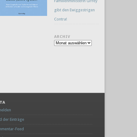
Familienministerin Giffey
gibt den Ewiggestrigen
Contra!
ARCHIV
Archiv
TA
elden
d der Einträge
mentar-Feed