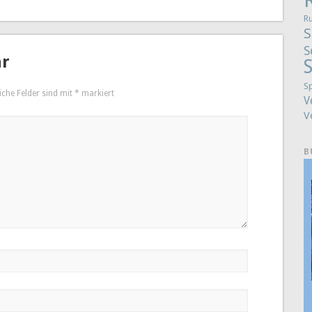
R
S
S
ar
S
S
iche Felder sind mit
*
markiert
V
V
B