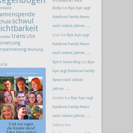
KOMMENTARE
Emily
bei
Bye-bye sagt
ussland
amenspende
Rainbow Family News
schwul
chule
nach sieben Jahren…..
ichtbarkeit
trans
Jean
bei
Bye-bye sagt
USA
prache
ernetzung
Rainbow Family News
erpartnerung
Werbung
nach sieben Jahren…..
Björn Sieverding
bei
Bye-
UCH
bye sagt Rainbow Family
News nach sieben
Jahren…..
Annika
bei
Bye-bye sagt
Rainbow Family News
nach sieben Jahren…..
Sabine
bei