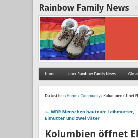
Rainbow Family News
I
Home
Über Rainbow Family News
Glos
Du bist hier:
Home
›
Community
› Kolumbien öffnet E
← WDR Menschen hautnah: Leihmutter,
Eimutter und zwei Väter
Kolumbien öffnet E