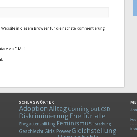
 Website in diesem Browser für die nächste Kommentierung
are via E-Mail.
l.
SCHLAGWÖRTER
ME
Adoption
Alltag
Coming out
CSD
Anm
Diskriminierung
Ehe für alle
Fee
Feminismus
Ehegattensplitting
Forschung
Gleichstellung
Kom
Girls Power
Geschlecht