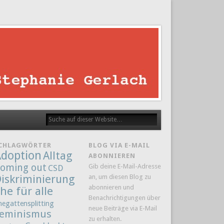
CHLAGWÖRTER
BLOG VIA E-MAIL
doption
Alltag
ABONNIEREN
oming out
Gib deine E-Mail-Adresse
CSD
iskriminierung
an, um diesen Blog zu
abonnieren und
he für alle
Benachrichtigungen über
hegattensplitting
neue Beiträge via E-Mail
eminismus
zu erhalten.