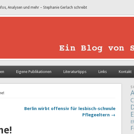
nfos, Analysen und mehr – Stephanie Gerlach schreibt
sen
Eigene Publikationen
Literaturtipps
Links
Kontakt
S
A
he!
C
D
Berlin wirbt offensiv für lesbisch-schwule
E
Pflegeeltern →
E
he!
F