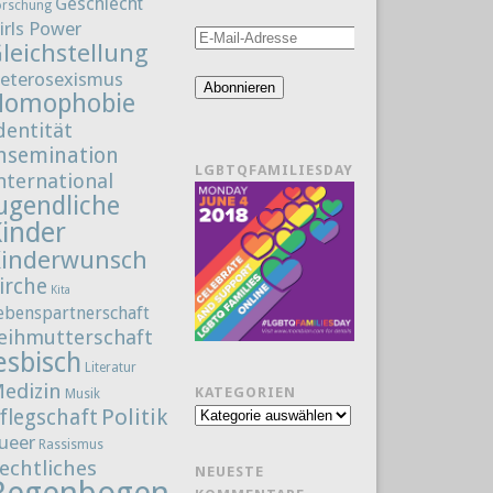
Geschlecht
orschung
irls Power
E-
leichstellung
Mail-
eterosexismus
Adresse
Abonnieren
Homophobie
dentität
nsemination
LGBTQFAMILIESDAY
nternational
ugendliche
Kinder
Kinderwunsch
irche
Kita
ebenspartnerschaft
eihmutterschaft
esbisch
Literatur
edizin
KATEGORIEN
Musik
Politik
flegschaft
Kategorien
ueer
Rassismus
echtliches
NEUESTE
Regenbogenfamilie