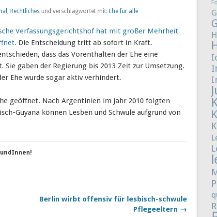
F
nal
,
Rechtliches
und verschlagwortet mit:
Ehe für alle
G
G
sche Verfassungsgerichtshof hat mit großer Mehrheit
H
fnet.
Die Entscheidung tritt ab sofort in Kraft.
entschieden, dass das Vorenthalten der Ehe eine
I
t. Sie gaben der Regierung bis 2013 Zeit zur Umsetzung.
I
er Ehe wurde sogar aktiv verhindert.
I
J
Ehe geöffnet. Nach Argentinien im Jahr 2010 folgten
ösisch-Guyana können Lesben und Schwule aufgrund von
K
L
L
reundInnen!
l
M
P
q
Berlin wirbt offensiv für lesbisch-schwule
R
Pflegeeltern →