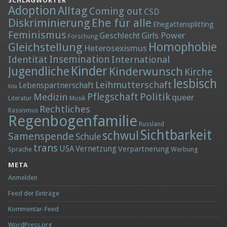
SCHLAGWÖRTER
Adoption
Alltag
Coming out
CSD
Diskriminierung
Ehe für alle
Ehegattensplitting
Feminismus
Girls Power
Geschlecht
Forschung
Homophobie
Gleichstellung
Heterosexismus
Insemination
Identität
International
Kinder
Jugendliche
Kinderwunsch
Kirche
lesbisch
Leihmutterschaft
Lebenspartnerschaft
Kita
Politik
Medizin
Pflegschaft
queer
Literatur
Musik
Rechtliches
Rassismus
Regenbogenfamilie
Russland
Sichtbarkeit
schwul
Samenspende
Schule
trans
Vernetzung
USA
Verpartnerung
Sprache
Werbung
META
Anmelden
Feed der Einträge
Kommentar-Feed
WordPress.org