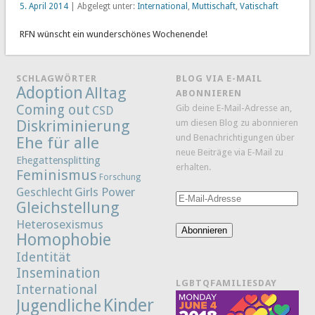
5. April 2014
| Abgelegt unter:
International
,
Muttischaft
,
Vatischaft
RFN wünscht ein wunderschönes Wochenende!
SCHLAGWÖRTER
BLOG VIA E-MAIL
Adoption
Alltag
ABONNIEREN
Coming out
Gib deine E-Mail-Adresse an,
CSD
Diskriminierung
um diesen Blog zu abonnieren
und Benachrichtigungen über
Ehe für alle
neue Beiträge via E-Mail zu
Ehegattensplitting
erhalten.
Feminismus
Forschung
Girls Power
Geschlecht
E-
Gleichstellung
Mail-
Heterosexismus
Adresse
Abonnieren
Homophobie
Identität
Insemination
LGBTQFAMILIESDAY
International
Kinder
Jugendliche