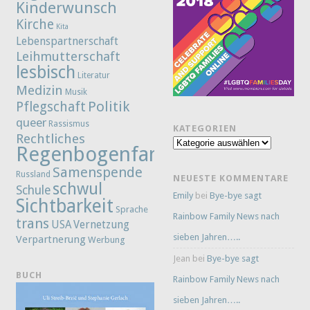
Kinderwunsch
Kirche
Kita
Lebenspartnerschaft
Leihmutterschaft
lesbisch
Literatur
Medizin
Musik
Politik
Pflegschaft
queer
Rassismus
KATEGORIEN
Rechtliches
Kategorien
Regenbogenfamilie
Samenspende
Russland
NEUESTE KOMMENTARE
schwul
Schule
Emily
bei
Bye-bye sagt
Sichtbarkeit
Sprache
Rainbow Family News nach
trans
Vernetzung
USA
sieben Jahren…..
Verpartnerung
Werbung
Jean
bei
Bye-bye sagt
BUCH
Rainbow Family News nach
sieben Jahren…..