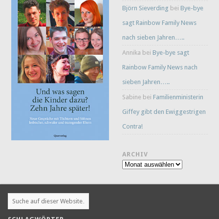
Björn Sieverding
bei
Bye-bye
sagt Rainbow Family News
nach sieben Jahren…..
Annika
bei
Bye-bye sagt
Rainbow Family News nach
sieben Jahren…..
Sabine
bei
Familienministerin
Giffey gibt den Ewiggestrigen
Contra!
ARCHIV
Archiv