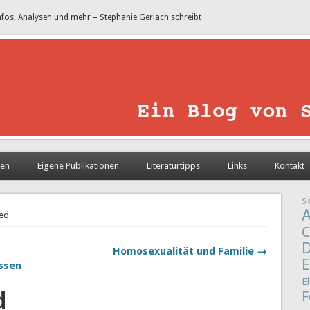
nfos, Analysen und mehr – Stephanie Gerlach schreibt
sen
Eigene Publikationen
Literaturtipps
Links
Kontakt
S
A
eed
C
D
Homosexualität und Familie →
E
assen
E
d
F