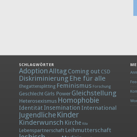
SCHLAGWÖRTER
ME
Adoption
Alltag
Coming out
CSD
Anm
Diskriminierung
Ehe für alle
Fee
Feminismus
Ehegattensplitting
Forschung
Gleichstellung
Kom
Girls Power
Geschlecht
Homophobie
Heterosexismus
Wor
Insemination
Identität
International
Kinder
Jugendliche
Kinderwunsch
Kirche
Kita
Leihmutterschaft
Lebenspartnerschaft