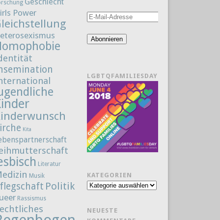
Geschlecht
orschung
irls Power
E-
leichstellung
Mail-
eterosexismus
Adresse
Abonnieren
Homophobie
dentität
nsemination
LGBTQFAMILIESDAY
nternational
ugendliche
Kinder
Kinderwunsch
irche
Kita
ebenspartnerschaft
eihmutterschaft
esbisch
Literatur
edizin
KATEGORIEN
Musik
Politik
flegschaft
Kategorien
ueer
Rassismus
echtliches
NEUESTE
Regenbogenfamilie