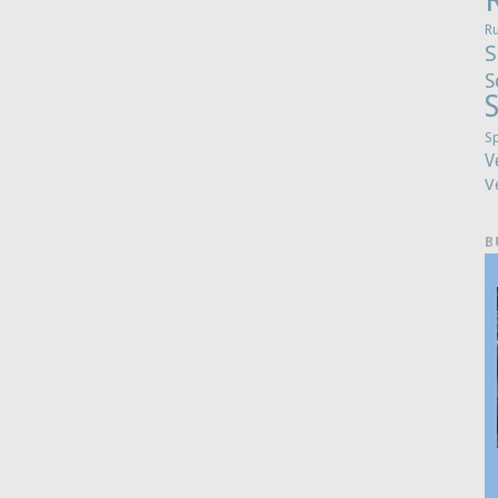
R
S
S
S
S
V
V
B