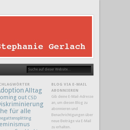
CHLAGWÖRTER
BLOG VIA E-MAIL
doption
Alltag
ABONNIEREN
oming out
Gib deine E-Mail-Adresse
CSD
iskriminierung
an, um diesen Blog zu
abonnieren und
he für alle
Benachrichtigungen über
hegattensplitting
neue Beiträge via E-Mail
eminismus
zu erhalten.