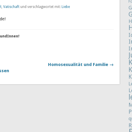
F
t
,
Vatischaft
und verschlagwortet mit:
Liebe
G
G
de!
H
I
reundInnen!
I
I
J
Homosexualität und Familie →
assen
K
L
L
l
M
P
q
R