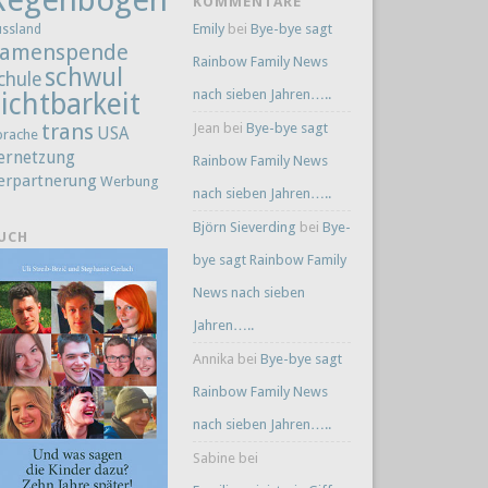
KOMMENTARE
Emily
bei
Bye-bye sagt
ussland
amenspende
Rainbow Family News
schwul
chule
nach sieben Jahren…..
ichtbarkeit
trans
Jean
bei
Bye-bye sagt
USA
prache
ernetzung
Rainbow Family News
erpartnerung
Werbung
nach sieben Jahren…..
Björn Sieverding
bei
Bye-
UCH
bye sagt Rainbow Family
News nach sieben
Jahren…..
Annika
bei
Bye-bye sagt
Rainbow Family News
nach sieben Jahren…..
Sabine
bei