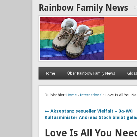
Rainbow Family News
I
Home
Über Rainbow Family News
Glos
Du bist hier:
Home
›
International
› Love Is All You N
← Akzeptanz sexueller Vielfalt – Ba-Wü
Kultusminister Andreas Stoch bleibt gel
Love Is All You Nee