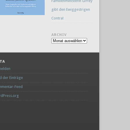
Familienministerin Giffey
gibt den Ewiggestrigen
Contra!
ARCHIV
Archiv
TA
elden
d der Einträge
mentar-Feed
dPress.org