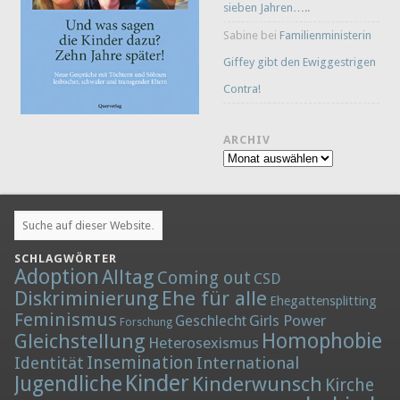
sieben Jahren…..
Sabine
bei
Familienministerin
Giffey gibt den Ewiggestrigen
Contra!
ARCHIV
Archiv
SCHLAGWÖRTER
Adoption
Alltag
Coming out
CSD
Diskriminierung
Ehe für alle
Ehegattensplitting
Feminismus
Girls Power
Geschlecht
Forschung
Homophobie
Gleichstellung
Heterosexismus
Insemination
Identität
International
Kinder
Jugendliche
Kinderwunsch
Kirche