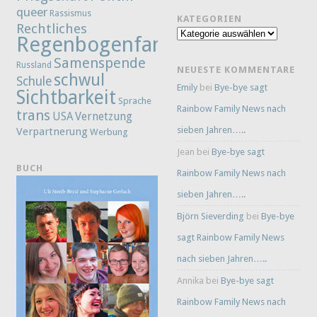
queer
Rassismus
KATEGORIEN
Rechtliches
Kategorien
Regenbogenfamilie
Samenspende
Russland
NEUESTE KOMMENTARE
schwul
Schule
Emily
bei
Bye-bye sagt
Sichtbarkeit
Sprache
Rainbow Family News nach
trans
Vernetzung
USA
sieben Jahren…..
Verpartnerung
Werbung
Jean
bei
Bye-bye sagt
BUCH
Rainbow Family News nach
sieben Jahren…..
Björn Sieverding
bei
Bye-bye
sagt Rainbow Family News
nach sieben Jahren…..
Annika
bei
Bye-bye sagt
Rainbow Family News nach