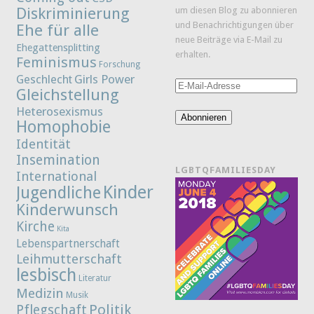
Diskriminierung
um diesen Blog zu abonnieren
und Benachrichtigungen über
Ehe für alle
neue Beiträge via E-Mail zu
Ehegattensplitting
erhalten.
Feminismus
Forschung
Girls Power
Geschlecht
E-
Gleichstellung
Mail-
Heterosexismus
Adresse
Abonnieren
Homophobie
Identität
Insemination
LGBTQFAMILIESDAY
International
Kinder
Jugendliche
Kinderwunsch
Kirche
Kita
Lebenspartnerschaft
Leihmutterschaft
lesbisch
Literatur
Medizin
Musik
Politik
Pflegschaft