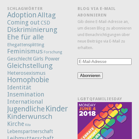
SCHLAGWÖRTER
BLOG VIA E-MAIL
Adoption
Alltag
ABONNIEREN
Coming out
Gib deine E-Mail-Adresse an,
CSD
Diskriminierung
um diesen Blog zu abonnieren
und Benachrichtigungen über
Ehe für alle
neue Beiträge via E-Mail zu
Ehegattensplitting
erhalten.
Feminismus
Forschung
Girls Power
Geschlecht
E-
Gleichstellung
Mail-
Heterosexismus
Adresse
Abonnieren
Homophobie
Identität
Insemination
LGBTQFAMILIESDAY
International
Kinder
Jugendliche
Kinderwunsch
Kirche
Kita
Lebenspartnerschaft
Leihmutterschaft