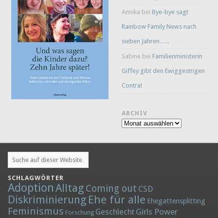
Annika
bei
Bye-bye sagt
Rainbow Family News nach
sieben Jahren…..
Sabine
bei
Familienministerin
Giffey gibt den Ewiggestrigen
Contra!
ARCHIV
Archiv
SCHLAGWÖRTER
Adoption
Alltag
Coming out
CSD
Diskriminierung
Ehe für alle
Ehegattensplitting
Feminismus
Girls Power
Geschlecht
Forschung