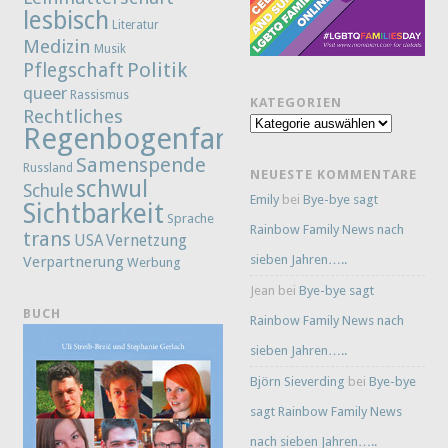
lesbisch
Literatur
Medizin
Musik
Politik
Pflegschaft
queer
Rassismus
KATEGORIEN
Rechtliches
Kategorien
Regenbogenfamilie
Samenspende
Russland
NEUESTE KOMMENTARE
schwul
Schule
Emily
bei
Bye-bye sagt
Sichtbarkeit
Sprache
Rainbow Family News nach
trans
Vernetzung
USA
sieben Jahren…..
Verpartnerung
Werbung
Jean
bei
Bye-bye sagt
BUCH
Rainbow Family News nach
sieben Jahren…..
Björn Sieverding
bei
Bye-bye
sagt Rainbow Family News
nach sieben Jahren…..