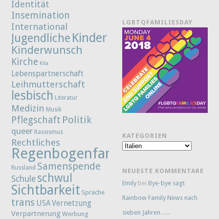
Identität
Insemination
LGBTQFAMILIESDAY
International
Kinder
Jugendliche
Kinderwunsch
Kirche
Kita
Lebenspartnerschaft
Leihmutterschaft
lesbisch
Literatur
Medizin
Musik
Politik
Pflegschaft
queer
Rassismus
KATEGORIEN
Rechtliches
Kategorien
Regenbogenfamilie
Samenspende
Russland
NEUESTE KOMMENTARE
schwul
Schule
Emily
bei
Bye-bye sagt
Sichtbarkeit
Sprache
Rainbow Family News nach
trans
Vernetzung
USA
sieben Jahren…..
Verpartnerung
Werbung