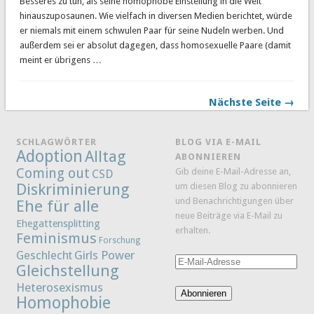
Besseres zu tun, als seine homophobe Einstellung in die Welt
hinauszuposaunen. Wie vielfach in diversen Medien berichtet, würde
er niemals mit einem schwulen Paar für seine Nudeln werben. Und
außerdem sei er absolut dagegen, dass homosexuelle Paare (damit
meint er übrigens …
Nächste Seite →
SCHLAGWÖRTER
BLOG VIA E-MAIL
Adoption
Alltag
ABONNIEREN
Coming out
Gib deine E-Mail-Adresse an,
CSD
Diskriminierung
um diesen Blog zu abonnieren
und Benachrichtigungen über
Ehe für alle
neue Beiträge via E-Mail zu
Ehegattensplitting
erhalten.
Feminismus
Forschung
Girls Power
Geschlecht
E-
Gleichstellung
Mail-
Heterosexismus
Adresse
Abonnieren
Homophobie