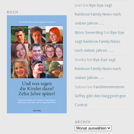
Jean
bei
Bye-bye sagt
BUCH
Rainbow Family News nach
sieben Jahren…..
Björn Sieverding
bei
Bye-bye
sagt Rainbow Family News
nach sieben Jahren…..
Annika
bei
Bye-bye sagt
Rainbow Family News nach
sieben Jahren…..
Sabine
bei
Familienministerin
Giffey gibt den Ewiggestrigen
Contra!
ARCHIV
Archiv