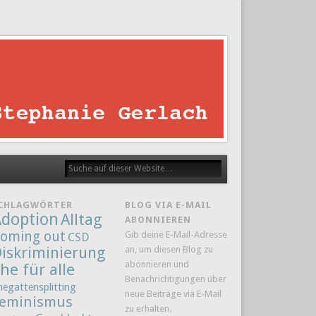
CHLAGWÖRTER
BLOG VIA E-MAIL
doption
Alltag
ABONNIEREN
oming out
Gib deine E-Mail-Adresse
CSD
iskriminierung
an, um diesen Blog zu
abonnieren und
he für alle
Benachrichtigungen über
hegattensplitting
neue Beiträge via E-Mail
eminismus
zu erhalten.