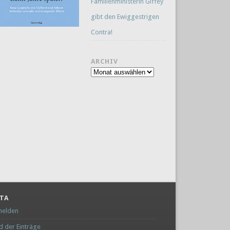
Familienministerin Giffey
gibt den Ewiggestrigen
Contra!
ARCHIV
Archiv
TA
elden
d der Einträge