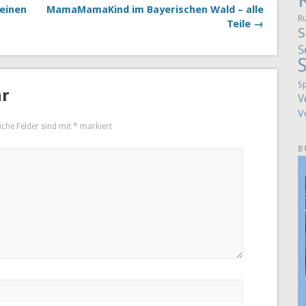
 einen
MamaMamaKind im Bayerischen Wald – alle
R
Teile →
S
S
S
S
ar
V
V
iche Felder sind mit
*
markiert
B