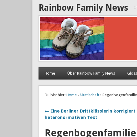
Rainbow Family News
I
Home
Über Rainbow Family News
Glos
Du bist hier:
Home
›
Muttischaft
› Regenbogenfamilie 
← Eine Berliner Drittklässlerin korrigiert
heteronormativen Text
Regenbogenfamilie