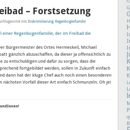
F
G
eibad – Forstsetzung
G
H
schlagwortet mit:
Diskriminierung
,
Regenbogenfamilie
ll einer Regenbogenfamilie, der im Freibad die
I
I
Der Bürgermeister des Ortes Hermeskeil, Michael
I
J
tt gänzlich abzuschaffen, da dieser ja offensichtlich zu
e zu entschuldigen und dafür zu sorgen, dass die
sprechend fortgebildet werden, sollen in Zukunft einfach
K
 Und dann hat der kluge Chef auch noch einen besonderen
im nächsten Vorfall dieser Art einfach Schmunzeln. Oh je!
L
L
l
M
reundInnen!
P
q
R