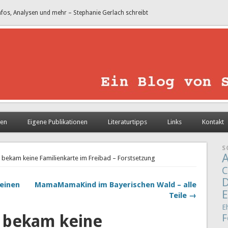
nfos, Analysen und mehr – Stephanie Gerlach schreibt
sen
Eigene Publikationen
Literaturtipps
Links
Kontakt
S
A
bekam keine Familienkarte im Freibad – Forstsetzung
C
D
 einen
MamaMamaKind im Bayerischen Wald – alle
E
Teile →
E
 bekam keine
F