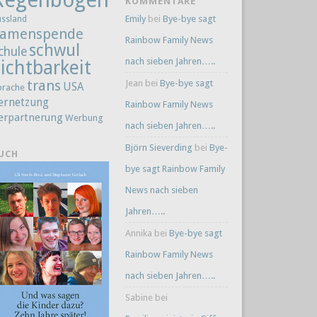
KOMMENTARE
Emily
bei
Bye-bye sagt
ussland
amenspende
Rainbow Family News
schwul
chule
nach sieben Jahren…..
ichtbarkeit
trans
Jean
bei
Bye-bye sagt
USA
prache
ernetzung
Rainbow Family News
erpartnerung
Werbung
nach sieben Jahren…..
Björn Sieverding
bei
Bye-
UCH
bye sagt Rainbow Family
News nach sieben
Jahren…..
Annika
bei
Bye-bye sagt
Rainbow Family News
nach sieben Jahren…..
Sabine
bei