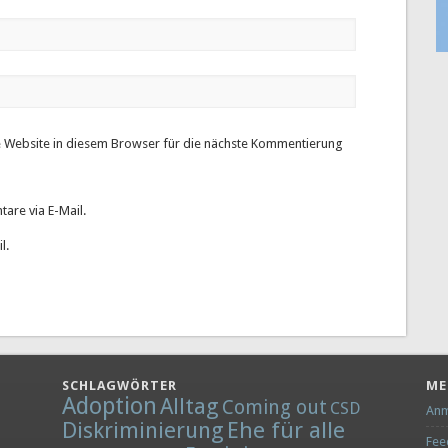
 Website in diesem Browser für die nächste Kommentierung
are via E-Mail.
l.
SCHLAGWÖRTER
ME
Adoption
Alltag
Coming out
CSD
Anm
Diskriminierung
Ehe für alle
Fee