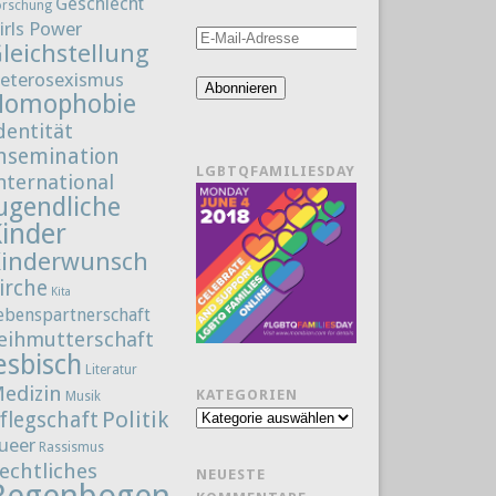
Geschlecht
orschung
irls Power
E-
leichstellung
Mail-
eterosexismus
Adresse
Abonnieren
Homophobie
dentität
nsemination
LGBTQFAMILIESDAY
nternational
ugendliche
Kinder
Kinderwunsch
irche
Kita
ebenspartnerschaft
eihmutterschaft
esbisch
Literatur
edizin
KATEGORIEN
Musik
Politik
flegschaft
Kategorien
ueer
Rassismus
echtliches
NEUESTE
Regenbogenfamilie