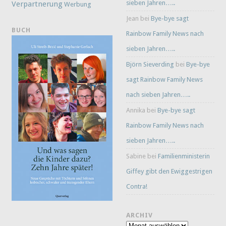
sieben Jahren…..
Verpartnerung
Werbung
Jean
bei
Bye-bye sagt
BUCH
Rainbow Family News nach
sieben Jahren…..
Björn Sieverding
bei
Bye-bye
sagt Rainbow Family News
nach sieben Jahren…..
Annika
bei
Bye-bye sagt
Rainbow Family News nach
sieben Jahren…..
Sabine
bei
Familienministerin
Giffey gibt den Ewiggestrigen
Contra!
ARCHIV
Archiv