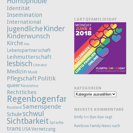
Homophobie
Identität
Insemination
LGBTQFAMILIESDAY
International
Kinder
Jugendliche
Kinderwunsch
Kirche
Kita
Lebenspartnerschaft
Leihmutterschaft
lesbisch
Literatur
Medizin
Musik
Politik
Pflegschaft
queer
Rassismus
KATEGORIEN
Rechtliches
Kategorien
Regenbogenfamilie
Samenspende
Russland
NEUESTE KOMMENTARE
schwul
Schule
Emily
bei
Bye-bye sagt
Sichtbarkeit
Sprache
Rainbow Family News nach
trans
Vernetzung
USA