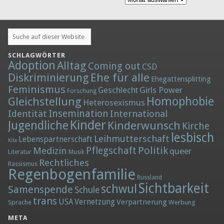
SCHLAGWÖRTER
Adoption
Alltag
Coming out
CSD
Diskriminierung
Ehe für alle
Ehegattensplitting
Feminismus
Girls Power
Geschlecht
Forschung
Homophobie
Gleichstellung
Heterosexismus
Insemination
Identität
International
Kinder
Jugendliche
Kinderwunsch
Kirche
lesbisch
Leihmutterschaft
Lebenspartnerschaft
Kita
Politik
Medizin
Pflegschaft
queer
Literatur
Musik
Rechtliches
Rassismus
Regenbogenfamilie
Russland
Sichtbarkeit
schwul
Samenspende
Schule
trans
Vernetzung
USA
Verpartnerung
Sprache
Werbung
META