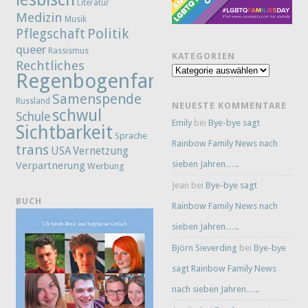
Literatur
Medizin
Musik
Politik
Pflegschaft
queer
Rassismus
KATEGORIEN
Rechtliches
Kategorien
Regenbogenfamilie
Samenspende
Russland
NEUESTE KOMMENTARE
schwul
Schule
Emily
bei
Bye-bye sagt
Sichtbarkeit
Sprache
Rainbow Family News nach
trans
Vernetzung
USA
sieben Jahren…..
Verpartnerung
Werbung
Jean
bei
Bye-bye sagt
BUCH
Rainbow Family News nach
sieben Jahren…..
Björn Sieverding
bei
Bye-bye
sagt Rainbow Family News
nach sieben Jahren…..