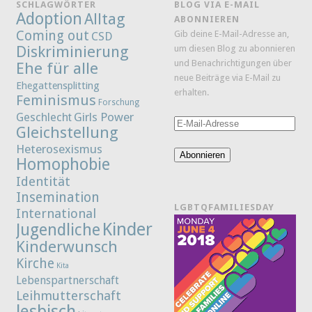
SCHLAGWÖRTER
BLOG VIA E-MAIL
Adoption
Alltag
ABONNIEREN
Coming out
Gib deine E-Mail-Adresse an,
CSD
Diskriminierung
um diesen Blog zu abonnieren
und Benachrichtigungen über
Ehe für alle
neue Beiträge via E-Mail zu
Ehegattensplitting
erhalten.
Feminismus
Forschung
Girls Power
Geschlecht
E-
Gleichstellung
Mail-
Heterosexismus
Adresse
Abonnieren
Homophobie
Identität
Insemination
LGBTQFAMILIESDAY
International
Kinder
Jugendliche
Kinderwunsch
Kirche
Kita
Lebenspartnerschaft
Leihmutterschaft
lesbisch