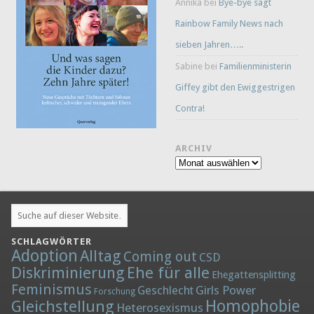
Annika
bei
Bye-bye sagt
Rainbow Family News nach
sieben Jahren…..
Sabine
bei
Familienministerin
Giffey gibt den Ewiggestrigen
Contra!
ARCHIV
Archiv
SCHLAGWÖRTER
Adoption
Alltag
Coming out
CSD
Diskriminierung
Ehe für alle
Ehegattensplitting
Feminismus
Girls Power
Geschlecht
Forschung
Homophobie
Gleichstellung
Heterosexismus