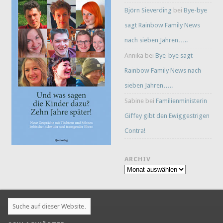
Björn Sieverding
bei
Bye-bye
sagt Rainbow Family News
nach sieben Jahren…..
Annika
bei
Bye-bye sagt
Rainbow Family News nach
sieben Jahren…..
Sabine
bei
Familienministerin
Giffey gibt den Ewiggestrigen
Contra!
ARCHIV
Archiv