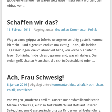
globalen Krisenthemen wären stets dazu missbraucht worden, den
Abbau von …
Schaffen wir das?
16. Februar 2016
| Abgelegt unter:
Gedanken
,
Kommentar
,
Politik
Wegen eines grippalen Infekts zwangsweise ruhig gestellt, komme
ich mehr – und eigentlich endlich mal richtig – dazu, die beiden
Tageszeitungen, die ich abonniert habe, von vorne bis hinten zu
lesen. So häufig finde ich es deprimierend, was ich da lese. Die
vielen geflüchteten Menschen, die sich in Deutschland oder …
Ach, Frau Schwesig!
8. Januar 2016
| Abgelegt unter:
Kommentar
,
Muttischaft
,
Nachrichten
,
Politik
,
Rechtliches
Von wegen „moderne Familie“: Unsere Bundesfamilienministerin
Manuela Schwesig, einst so fortschrittlich und stets auf unserer
Seite, plant eine Gesetzesänderung zur Kinderwunschbehandlung,