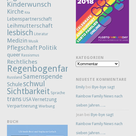
Kinderwunsch
Kirche
Kita
Lebenspartnerschaft
Leihmutterschaft
lesbisch
Literatur
Medizin
Musik
Politik
Pflegschaft
queer
Rassismus
KATEGORIEN
Rechtliches
Kategorien
Regenbogenfamilie
Samenspende
Russland
NEUESTE KOMMENTARE
schwul
Schule
Emily
bei
Bye-bye sagt
Sichtbarkeit
Sprache
Rainbow Family News nach
trans
Vernetzung
USA
sieben Jahren…..
Verpartnerung
Werbung
Jean
bei
Bye-bye sagt
BUCH
Rainbow Family News nach
sieben Jahren…..