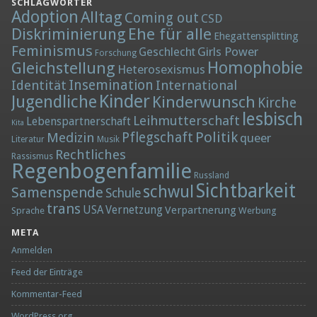
SCHLAGWÖRTER
Adoption
Alltag
Coming out
CSD
Diskriminierung
Ehe für alle
Ehegattensplitting
Feminismus
Girls Power
Geschlecht
Forschung
Homophobie
Gleichstellung
Heterosexismus
Insemination
Identität
International
Kinder
Jugendliche
Kinderwunsch
Kirche
lesbisch
Leihmutterschaft
Lebenspartnerschaft
Kita
Politik
Medizin
Pflegschaft
queer
Literatur
Musik
Rechtliches
Rassismus
Regenbogenfamilie
Russland
Sichtbarkeit
schwul
Samenspende
Schule
trans
Vernetzung
USA
Verpartnerung
Sprache
Werbung
META
Anmelden
Feed der Einträge
Kommentar-Feed
WordPress.org