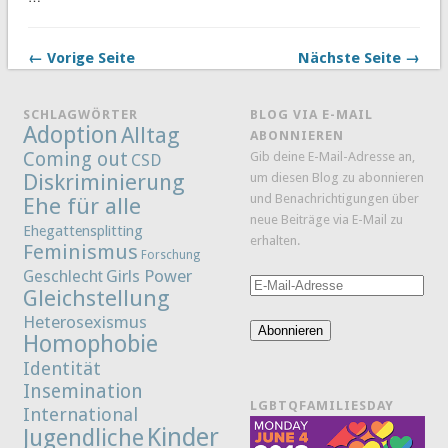
← Vorige Seite
Nächste Seite →
SCHLAGWÖRTER
BLOG VIA E-MAIL
Adoption
Alltag
ABONNIEREN
Coming out
Gib deine E-Mail-Adresse an,
CSD
Diskriminierung
um diesen Blog zu abonnieren
und Benachrichtigungen über
Ehe für alle
neue Beiträge via E-Mail zu
Ehegattensplitting
erhalten.
Feminismus
Forschung
Girls Power
Geschlecht
E-
Gleichstellung
Mail-
Heterosexismus
Adresse
Abonnieren
Homophobie
Identität
Insemination
LGBTQFAMILIESDAY
International
Kinder
Jugendliche