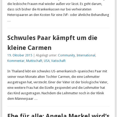
die lesbische Frauen mal wieder außen vor lässt. Es geht darum,
dass sich bisher die Krankenkassen nur bei verheirateten
Heteropaaren an den Kosten für eine IVF- oder ähnliche Behandlung
…
Schwules Paar kämpft um die
kleine Carmen
19. Oktober 2015
| Abgelegt unter:
Community
,
International
,
Kommentar
,
Muttischaft
,
USA
,
Vatischaft
In Thailand lebt ein schwules US-amerikanisch-spanisches Paar mit
seiner neun Monate alten Tochter Carmen, die eine Leihmutter
ausgetragen hat, versteckt. Einer der Väter ist der biologische Vater,
eine weitere Frau hat die Eizelle gespendet und die Leihmutter hat
das Kind ausgetragen. Nachdem die Leihmutter noch in der Klinik
dem Männerpaar …
Ehe für alle: Angela Merkel wird’s