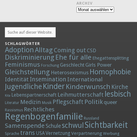
ARCHIV
Archiv
SCHLAGWÖRTER
Adoption
Alltag
Coming out
CSD
Diskriminierung
Ehe für alle
Ehegattensplitting
Feminismus
Girls Power
Geschlecht
Forschung
Homophobie
Gleichstellung
Heterosexismus
Insemination
Identität
International
Kinder
Jugendliche
Kinderwunsch
Kirche
lesbisch
Leihmutterschaft
Lebenspartnerschaft
Kita
Politik
Medizin
Pflegschaft
queer
Literatur
Musik
Rechtliches
Rassismus
Regenbogenfamilie
Russland
Sichtbarkeit
schwul
Samenspende
Schule
trans
Vernetzung
USA
Verpartnerung
Sprache
Werbung