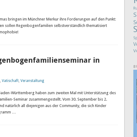
R
S
amas bringen im Münchner Merkur ihre Forderungen auf den Punkt:
S
len sollen Regenbogenfamilien selbstverständlich thematisiert
S
omophobie!
S
V
V
 Regenbogenfamilienseminar in
B
,
Vatischaft
,
Veranstaltung
 Baden-Württemberg haben zum zweiten Mal mit Unterstützung des
ilien-Seminar zusammengestellt. Vom 30. September bis 2.
nd natürlich all diejenigen aus der Community, die sich Kinder
rogramm …