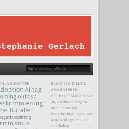
CHLAGWÖRTER
BLOG VIA E-MAIL
doption
Alltag
ABONNIEREN
oming out
Gib deine E-Mail-Adresse
CSD
iskriminierung
an, um diesen Blog zu
abonnieren und
he für alle
Benachrichtigungen über
hegattensplitting
neue Beiträge via E-Mail
eminismus
zu erhalten.