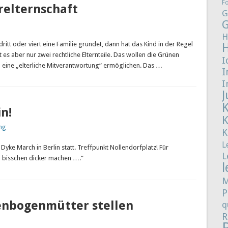
F
relternschaft
G
G
H
tt oder viert eine Familie gründet, dann hat das Kind in der Regel
 es aber nur zwei rechtliche Elternteile. Das wollen die Grünen
I
en eine „elterliche Mitverantwortung“ ermöglichen. Das …
I
I
J
n!
ng
K
L
Dyke March in Berlin statt. Treffpunkt Nollendorfplatz! Für
L
in bisschen dicker machen ….“
l
M
P
nbogenmütter stellen
q
R