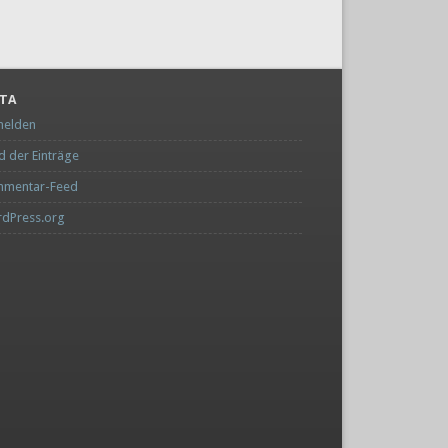
TA
elden
d der Einträge
mentar-Feed
dPress.org