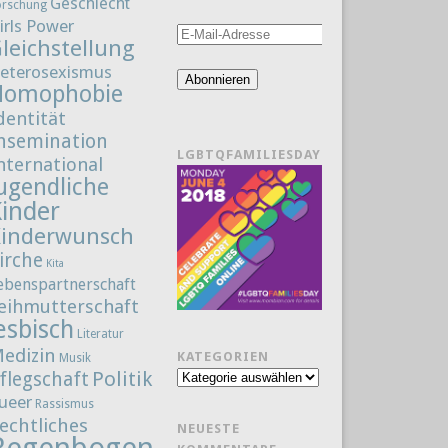
Geschlecht
orschung
irls Power
E-
leichstellung
Mail-
eterosexismus
Adresse
Abonnieren
Homophobie
dentität
nsemination
LGBTQFAMILIESDAY
nternational
ugendliche
Kinder
Kinderwunsch
irche
Kita
ebenspartnerschaft
eihmutterschaft
esbisch
Literatur
edizin
KATEGORIEN
Musik
Politik
flegschaft
Kategorien
ueer
Rassismus
echtliches
NEUESTE
Regenbogenfamilie