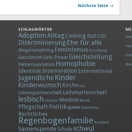
Nächste Seite →
SCHLAGWÖRTER
ME
Adoption
Alltag
Coming out
CSD
Anm
Diskriminierung
Ehe für alle
Fee
Feminismus
Ehegattensplitting
Forschung
Gleichstellung
Kom
Girls Power
Geschlecht
Homophobie
Heterosexismus
Wor
Insemination
Identität
International
Kinder
Jugendliche
Kinderwunsch
Kirche
Kita
Leihmutterschaft
Lebenspartnerschaft
lesbisch
Medizin
Literatur
Musik
Politik
Pflegschaft
queer
Rassismus
Rechtliches
Regenbogenfamilie
Russland
schwul
Samenspende
Schule