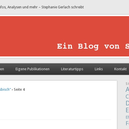
nfos, Analysen und mehr – Stephanie Gerlach schreibt
sen
Eigene Publikationen
Literaturtipps
Links
Kontakt
S
A
sbisch"
› Seite 4
C
D
E
E
F