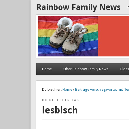
Rainbow Family News
I
Home
Über Rainbow Family News
Glos
Du bist hier:
Home
›
Beiträge verschlagwortet mit "le
DU BIST HIER TAG
lesbisch