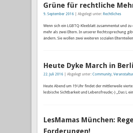
Grüne für rechtliche Meh
9. September 2016
| Abgelegt unter:
Rechtliches
Wenn sich ein LGBTQ-Kleeblatt zusammentut und zu dri
mehr als zwei Eltern. In unserer Rechtssprechung gibt
ändern. Sie wollen zwei weiteren sozialen Elternteil
Heute Dyke March in Berli
22. Juli 2016
| Abgelegt unter:
Community
,
Veranstaltu
Heute Abend um 19 Uhr findet der mittlerweile vierte 
lesbische Sichtbarkeit und Lebensfreude;-) „Das L e
LesMamas München: Rege
Forderungen!