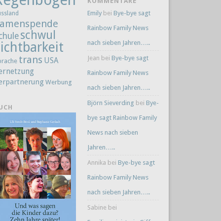
KOMMENTARE
Emily
bei
Bye-bye sagt
ussland
amenspende
Rainbow Family News
schwul
chule
nach sieben Jahren…..
ichtbarkeit
trans
Jean
bei
Bye-bye sagt
USA
prache
ernetzung
Rainbow Family News
erpartnerung
Werbung
nach sieben Jahren…..
Björn Sieverding
bei
Bye-
UCH
bye sagt Rainbow Family
News nach sieben
Jahren…..
Annika
bei
Bye-bye sagt
Rainbow Family News
nach sieben Jahren…..
Sabine
bei