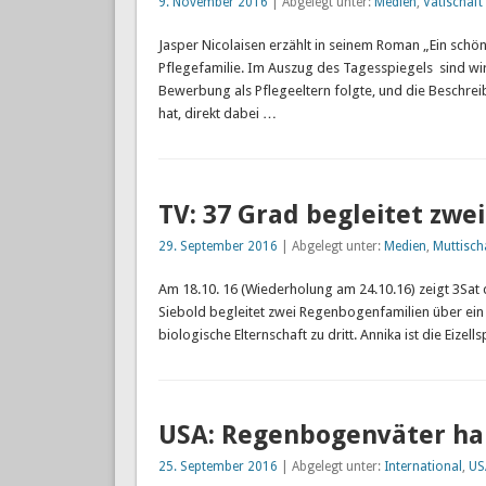
9. November 2016
| Abgelegt unter:
Medien
,
Vatischaft
Jasper Nicolaisen erzählt in seinem Roman „Ein schön
Pflegefamilie. Im Auszug des Tagesspiegels sind wi
Bewerbung als Pflegeeltern folgte, und die Beschrei
hat, direkt dabei …
TV: 37 Grad begleitet zw
29. September 2016
| Abgelegt unter:
Medien
,
Muttisch
Am 18.10. 16 (Wiederholung am 24.10.16) zeigt 3Sat d
Siebold begleitet zwei Regenbogenfamilien über ein 
biologische Elternschaft zu dritt. Annika ist die Ei
USA: Regenbogenväter ha
25. September 2016
| Abgelegt unter:
International
,
US