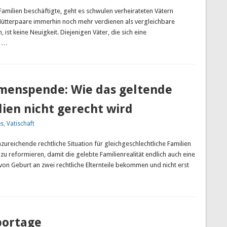
Familien beschäftigte, geht es schwulen verheirateten Vätern
e Mütterpaare immerhin noch mehr verdienen als vergleichbare
st keine Neuigkeit. Diejenigen Väter, die sich eine
n …
menspende: Wie das geltende
ien nicht gerecht wird
es
,
Vatischaft
unzureichende rechtliche Situation für gleichgeschlechtliche Familien
u reformieren, damit die gelebte Familienrealität endlich auch eine
von Geburt an zwei rechtliche Elternteile bekommen und nicht erst
portage