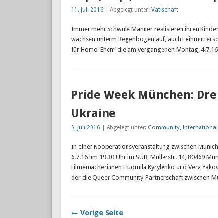
11. Juli 2016
| Abgelegt unter:
Vatischaft
Immer mehr schwule Männer realisieren ihren Kinder
wachsen unterm Regenbogen auf, auch Leihmutterschaf
für Homo-Ehen“ die am vergangenen Montag, 4.7.16 in 
Pride Week München: Dre
Ukraine
5. Juli 2016
| Abgelegt unter:
Community
,
International
In einer Kooperationsveranstaltung zwischen Mun
6.7.16 um 19.30 Uhr im SUB, Müllerstr. 14, 80469 M
Filmemacherinnen Liudmila Kyrylenko und Vera Yakov
der die Queer Community-Partnerschaft zwischen 
← Vorige Seite