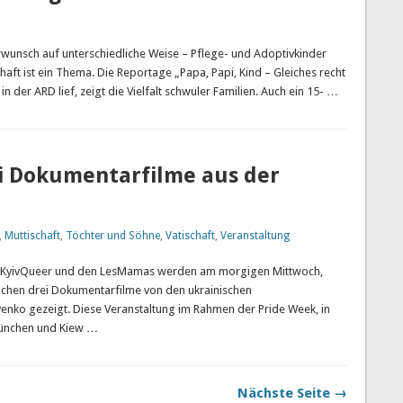
wunsch auf unterschiedliche Weise – Pflege- und Adoptivkinder
t ist ein Thema. Die Reportage „Papa, Papi, Kind – Gleiches recht
der ARD lief, zeigt die Vielfalt schwuler Familien. Auch ein 15- …
i Dokumentarfilme aus der
,
Muttischaft
,
Töchter und Söhne
,
Vatischaft
,
Veranstaltung
ichKyivQueer und den LesMamas werden am morgigen Mittwoch,
ünchen drei Dokumentarfilme von den ukrainischen
enko gezeigt. Diese Veranstaltung im Rahmen der Pride Week, in
München und Kiew …
Nächste Seite →