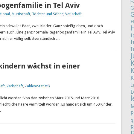
F
ogenfamilie in Tel Aviv
G
G
tional
,
Muttischaft
,
Töchter und Söhne
,
Vatischaft
H
 ein schwules Paar, zwei Kinder. Ganz spießig eben, und doch
Eltern auch. Eine ganz normale Regenbogenfamilie in Tel Aviv. Tel Aviv
I
st hier völlig selbstverständlich …
I
I
J
kindern wächst in einer
K
L
aft
,
Vatischaft
,
Zahlen/Statistik
L
l
entlicht worden: Von den zwischen März 2015 und März 2016
lechtliche Paare vermittelt worden. Es handelt sich um 450 Kinder,
M
.
P
q
R