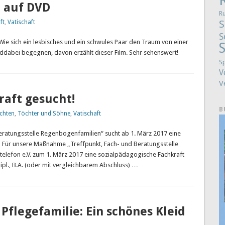
t auf DVD
R
S
ft
,
Vatischaft
S
ie sich ein lesbisches und ein schwules Paar den Traum von einer
S
ddabei begegnen, davon erzählt dieser Film. Sehr sehenswert!
S
V
V
raft gesucht!
B
chten
,
Töchter und Söhne
,
Vatischaft
eratungsstelle Regenbogenfamilien“ sucht ab 1. März 2017 eine
 Für unsere Maßnahme „Treffpunkt, Fach- und Beratungsstelle
elefon e.V. zum 1. März 2017 eine sozialpädagogische Fachkraft
Dipl., B.A. (oder mit vergleichbarem Abschluss) …
flegefamilie: Ein schönes Kleid