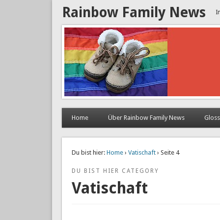
Rainbow Family News
I
Home
Über Rainbow Family News
Glos
Du bist hier:
Home
›
Vatischaft
› Seite 4
DU BIST HIER CATEGORY
Vatischaft