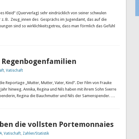
es Kleid“ (Querverlag) sehr eindrücklich von seiner schwulen
r z. B. Zeug_innen des Gesprächs im Jugendamt, das auf die
bungen sind so wirklichkeitsgetreu, dass man förmlich das Gefühl
ei Regenbogenfamilien
aft
,
Vatischaft
ie Reportage „Mutter, Mutter, Vater, Kind“. Der Film von Frauke
Jahr hinweg. Annika, Regina und Nils haben mit ihrem Sohn Sverre
zellspenderin, Regina die Bauchmutter und Nils der Samenspender. …
ben die vollsten Portemonnaies
A
,
Vatischaft
,
Zahlen/Statistik