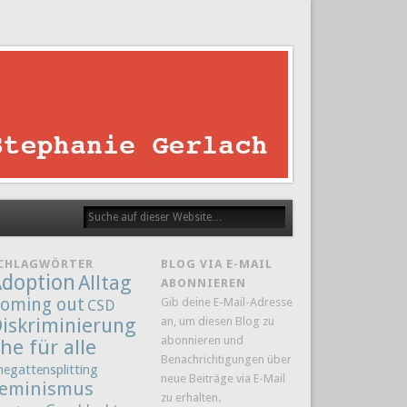
CHLAGWÖRTER
BLOG VIA E-MAIL
doption
Alltag
ABONNIEREN
oming out
Gib deine E-Mail-Adresse
CSD
iskriminierung
an, um diesen Blog zu
abonnieren und
he für alle
Benachrichtigungen über
hegattensplitting
neue Beiträge via E-Mail
eminismus
zu erhalten.