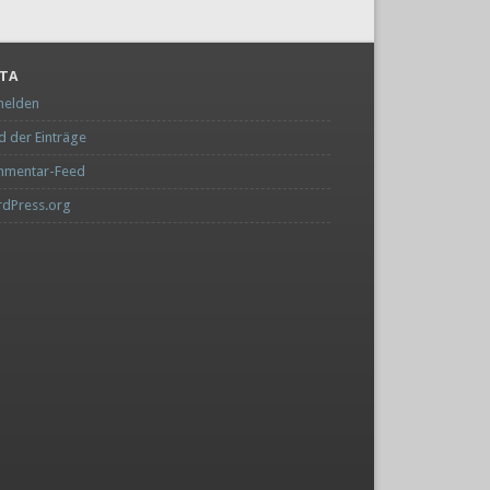
TA
elden
d der Einträge
mentar-Feed
dPress.org