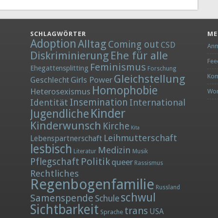
SCHLAGWÖRTER
ME
Adoption
Alltag
Coming out
CSD
Anm
Diskriminierung
Ehe für alle
Fee
Feminismus
Ehegattensplitting
Forschung
Gleichstellung
Kom
Girls Power
Geschlecht
Homophobie
Heterosexismus
Wor
Insemination
Identität
International
Kinder
Jugendliche
Kinderwunsch
Kirche
Kita
Leihmutterschaft
Lebenspartnerschaft
lesbisch
Medizin
Literatur
Musik
Politik
Pflegschaft
queer
Rassismus
Rechtliches
Regenbogenfamilie
Russland
schwul
Samenspende
Schule
Sichtbarkeit
trans
USA
Sprache