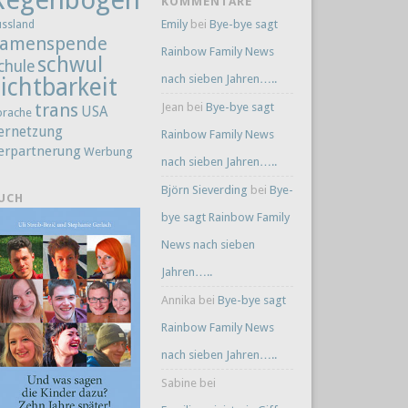
KOMMENTARE
Emily
bei
Bye-bye sagt
ussland
amenspende
Rainbow Family News
schwul
chule
nach sieben Jahren…..
ichtbarkeit
trans
Jean
bei
Bye-bye sagt
USA
prache
ernetzung
Rainbow Family News
erpartnerung
Werbung
nach sieben Jahren…..
Björn Sieverding
bei
Bye-
UCH
bye sagt Rainbow Family
News nach sieben
Jahren…..
Annika
bei
Bye-bye sagt
Rainbow Family News
nach sieben Jahren…..
Sabine
bei