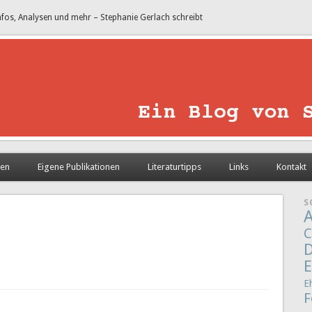
nfos, Analysen und mehr – Stephanie Gerlach schreibt
sen
Eigene Publikationen
Literaturtipps
Links
Kontakt
S
A
C
D
E
E
F