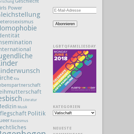
Geschlecht
orschung
irls Power
E-
leichstellung
Mail-
eterosexismus
Adresse
Abonnieren
Homophobie
dentität
nsemination
LGBTQFAMILIESDAY
nternational
ugendliche
Kinder
Kinderwunsch
irche
Kita
ebenspartnerschaft
eihmutterschaft
esbisch
Literatur
edizin
KATEGORIEN
Musik
Politik
flegschaft
Kategorien
ueer
Rassismus
echtliches
NEUESTE
Regenbogenfamilie