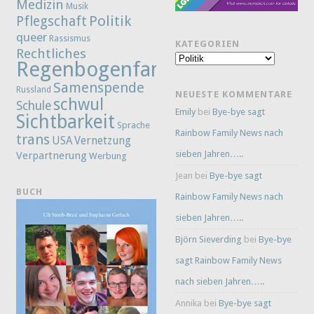
Medizin
Musik
Politik
Pflegschaft
queer
Rassismus
KATEGORIEN
Rechtliches
Kategorien
Regenbogenfamilie
Samenspende
Russland
NEUESTE KOMMENTARE
schwul
Schule
Emily
bei
Bye-bye sagt
Sichtbarkeit
Sprache
Rainbow Family News nach
trans
Vernetzung
USA
sieben Jahren…..
Verpartnerung
Werbung
Jean
bei
Bye-bye sagt
BUCH
Rainbow Family News nach
sieben Jahren…..
Björn Sieverding
bei
Bye-bye
sagt Rainbow Family News
nach sieben Jahren…..
Annika
bei
Bye-bye sagt