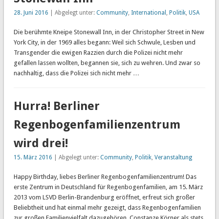
28. Juni 2016
| Abgelegt unter:
Community
,
International
,
Politik
,
USA
Die berühmte Kneipe Stonewall Inn, in der Christopher Street in New
York City, in der 1969 alles begann: Weil sich Schwule, Lesben und
Transgender die ewigen Razzien durch die Polizei nicht mehr
gefallen lassen wollten, begannen sie, sich zu wehren. Und zwar so
nachhaltig, dass die Polizei sich nicht mehr …
Hurra! Berliner
Regenbogenfamilienzentrum
wird drei!
15. März 2016
| Abgelegt unter:
Community
,
Politik
,
Veranstaltung
Happy Birthday, liebes Berliner Regenbogenfamilienzentrum! Das
erste Zentrum in Deutschland für Regenbogenfamilien, am 15. März
2013 vom LSVD Berlin-Brandenburg eröffnet, erfreut sich großer
Beliebtheit und hat einmal mehr gezeigt, dass Regenbogenfamilien
zur großen Familienvielfalt dazugehören. Constanze Körner als stets