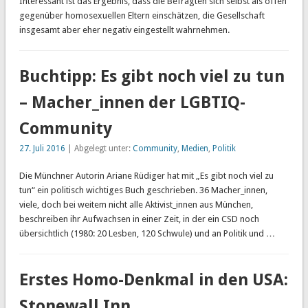
Interessant ist das Ergebnis, dass die Befragten sich selbst als offen
gegenüber homosexuellen Eltern einschätzen, die Gesellschaft
insgesamt aber eher negativ eingestellt wahrnehmen.
Buchtipp: Es gibt noch viel zu tun
– Macher_innen der LGBTIQ-
Community
27. Juli 2016
| Abgelegt unter:
Community
,
Medien
,
Politik
Die Münchner Autorin Ariane Rüdiger hat mit „Es gibt noch viel zu
tun“ ein politisch wichtiges Buch geschrieben. 36 Macher_innen,
viele, doch bei weitem nicht alle Aktivist_innen aus München,
beschreiben ihr Aufwachsen in einer Zeit, in der ein CSD noch
übersichtlich (1980: 20 Lesben, 120 Schwule) und an Politik und …
Erstes Homo-Denkmal in den USA:
Stonewall Inn