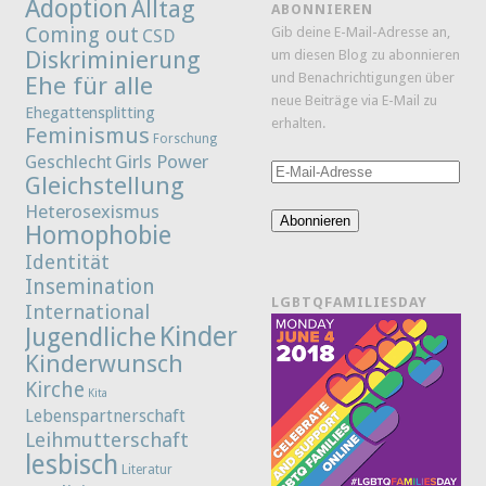
Adoption
Alltag
ABONNIEREN
Coming out
Gib deine E-Mail-Adresse an,
CSD
Diskriminierung
um diesen Blog zu abonnieren
und Benachrichtigungen über
Ehe für alle
neue Beiträge via E-Mail zu
Ehegattensplitting
erhalten.
Feminismus
Forschung
Girls Power
Geschlecht
E-
Gleichstellung
Mail-
Heterosexismus
Adresse
Abonnieren
Homophobie
Identität
Insemination
LGBTQFAMILIESDAY
International
Kinder
Jugendliche
Kinderwunsch
Kirche
Kita
Lebenspartnerschaft
Leihmutterschaft
lesbisch
Literatur