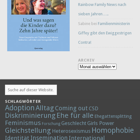
Rainbow Family News nach
sieben Jahren…..
Sabine
bei
Familienministerin
Giffey gibt den Ewiggestrigen
Contra!
ARCHIV
Archiv
SCHLAGWÖRTER
Adoption
Alltag
Coming out
CSD
Diskriminierung
Ehe für alle
Ehegattensplitting
Feminismus
Girls Power
Geschlecht
Forschung
Homophobie
Gleichstellung
Heterosexismus
Insemination
Identität
International