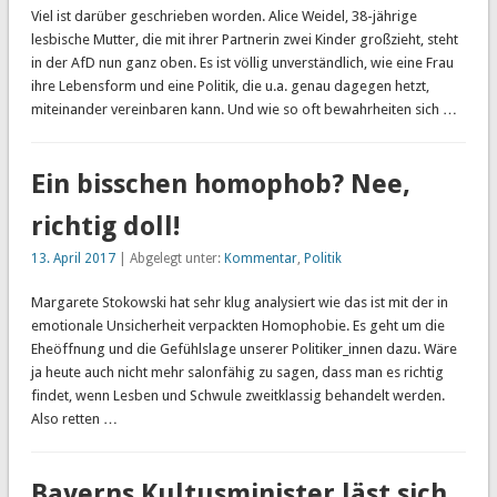
Viel ist darüber geschrieben worden. Alice Weidel, 38-jährige
lesbische Mutter, die mit ihrer Partnerin zwei Kinder großzieht, steht
in der AfD nun ganz oben. Es ist völlig unverständlich, wie eine Frau
ihre Lebensform und eine Politik, die u.a. genau dagegen hetzt,
miteinander vereinbaren kann. Und wie so oft bewahrheiten sich …
Ein bisschen homophob? Nee,
richtig doll!
13. April 2017
| Abgelegt unter:
Kommentar
,
Politik
Margarete Stokowski hat sehr klug analysiert wie das ist mit der in
emotionale Unsicherheit verpackten Homophobie. Es geht um die
Eheöffnung und die Gefühlslage unserer Politiker_innen dazu. Wäre
ja heute auch nicht mehr salonfähig zu sagen, dass man es richtig
findet, wenn Lesben und Schwule zweitklassig behandelt werden.
Also retten …
Bayerns Kultusminister läst sich